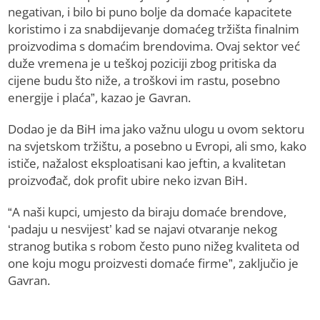
negativan, i bilo bi puno bolje da domaće kapacitete
koristimo i za snabdijevanje domaćeg tržišta finalnim
proizvodima s domaćim brendovima. Ovaj sektor već
duže vremena je u teškoj poziciji zbog pritiska da
cijene budu što niže, a troškovi im rastu, posebno
energije i plaća”, kazao je Gavran.
Dodao je da BiH ima jako važnu ulogu u ovom sektoru
na svjetskom tržištu, a posebno u Evropi, ali smo, kako
ističe, nažalost eksploatisani kao jeftin, a kvalitetan
proizvođač, dok profit ubire neko izvan BiH.
“A naši kupci, umjesto da biraju domaće brendove,
‘padaju u nesvijest’ kad se najavi otvaranje nekog
stranog butika s robom često puno nižeg kvaliteta od
one koju mogu proizvesti domaće firme”, zaključio je
Gavran.