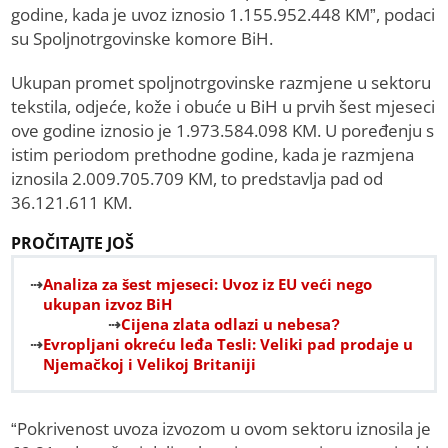
godine, kada je uvoz iznosio 1.155.952.448 KM”, podaci
su Spoljnotrgovinske komore BiH.
Ukupan promet spoljnotrgovinske razmjene u sektoru
tekstila, odjeće, kože i obuće u BiH u prvih šest mjeseci
ove godine iznosio je 1.973.584.098 KM. U poređenju s
istim periodom prethodne godine, kada je razmjena
iznosila 2.009.705.709 KM, to predstavlja pad od
36.121.611 KM.
PROČITAJTE JOŠ
Analiza za šest mjeseci: Uvoz iz EU veći nego
ukupan izvoz BiH
Cijena zlata odlazi u nebesa?
Evropljani okreću leđa Tesli: Veliki pad prodaje u
Njemačkoj i Velikoj Britaniji
“Pokrivenost uvoza izvozom u ovom sektoru iznosila je