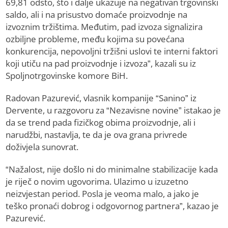
69,81 odsto, što i dalje ukazuje na negativan trgovinski
saldo, ali i na prisustvo domaće proizvodnje na
izvoznim tržištima. Međutim, pad izvoza signalizira
ozbiljne probleme, među kojima su povećana
konkurencija, nepovoljni tržišni uslovi te interni faktori
koji utiču na pad proizvodnje i izvoza”, kazali su iz
Spoljnotrgovinske komore BiH.
Radovan Pazurević, vlasnik kompanije “Sanino” iz
Dervente, u razgovoru za “Nezavisne novine” istakao je
da se trend pada fizičkog obima proizvodnje, ali i
narudžbi, nastavlja, te da je ova grana privrede
doživjela sunovrat.
“Nažalost, nije došlo ni do minimalne stabilizacije kada
je riječ o novim ugovorima. Ulazimo u izuzetno
neizvjestan period. Posla je veoma malo, a jako je
teško pronaći dobrog i odgovornog partnera”, kazao je
Pazurević.