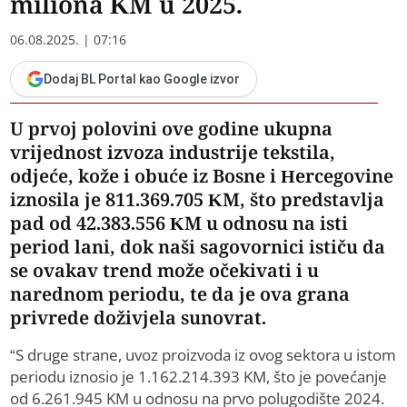
miliona KM u 2025.
06.08.2025. | 07:16
Dodaj BL Portal kao Google izvor
U prvoj polovini ove godine ukupna
vrijednost izvoza industrije tekstila,
odjeće, kože i obuće iz Bosne i Hercegovine
iznosila je 811.369.705 KM, što predstavlja
pad od 42.383.556 KM u odnosu na isti
period lani, dok naši sagovornici ističu da
se ovakav trend može očekivati i u
narednom periodu, te da je ova grana
privrede doživjela sunovrat.
“S druge strane, uvoz proizvoda iz ovog sektora u istom
periodu iznosio je 1.162.214.393 KM, što je povećanje
od 6.261.945 KM u odnosu na prvo polugodište 2024.