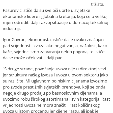
tržišta,
Pazurević ističe da su sve oči uprte u svjetske
ekonomske lidere i globalna kretanja, koja će u velikoj
mjeri odrediti dalji razvoj situacije u domaćoj tekstilnoj
industriji.
Igor Gavran, ekonomista, ističe da je ovako značajan
pad vrijednosti izvoza jako negativan, a, nažalost, kako
kaže, svjedoci smo zatvaranja nekih pogona, te ističe
da se može očekivati i dalji pad.
“S druge strane, povećanje uvoza nije u direktnoj vezi
jer struktura našeg izvoza i uvoza u ovom sektoru jako
su različite. Mi uglavnom po niskim cijenama izvozimo
proizvode prestižnih svjetskih brendova, koji se onda
negdje drugo prodaju po basnoslovnim cijenama, a
uvozimo robu širokog asortimana i svih kategorija. Rast
vrijednosti uvoza ne mora značiti i rast količinskog
uvoza u istom procentu jer cijene rastu, ali ipak je