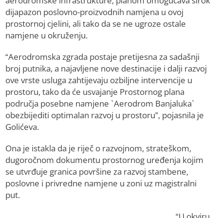
aerodromske infrastrukture, planom omogućava širok
dijapazon poslovno-proizvodnih namjena u ovoj
prostornoj cjelini, ali tako da se ne ugroze ostale
namjene u okruženju.
“Aerodromska zgrada postaje pretijesna za sadašnji
broj putnika, a najavljene nove destinacije i dalji razvoj
ove vrste usluga zahtijevaju ozbiljne intervencije u
prostoru, tako da će usvajanje Prostornog plana
područja posebne namjene `Aerodrom Banjaluka`
obezbijediti optimalan razvoj u prostoru”, pojasnila je
Golićeva.
Ona je istakla da je riječ o razvojnom, strateškom,
dugoročnom dokumentu prostornog uređenja kojim
se utvrđuje granica površine za razvoj stambene,
poslovne i privredne namjene u zoni uz magistralni
put.
“U okviru