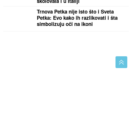
školovala i u Italiji
Trnova Petka nije isto što i Sveta
Petka: Evo kako ih razlikovati i šta
simbolizuju oči na ikoni
Način za izgubiti kilograme i ubrzati metabolizam
Svakih sat vremena ustanite