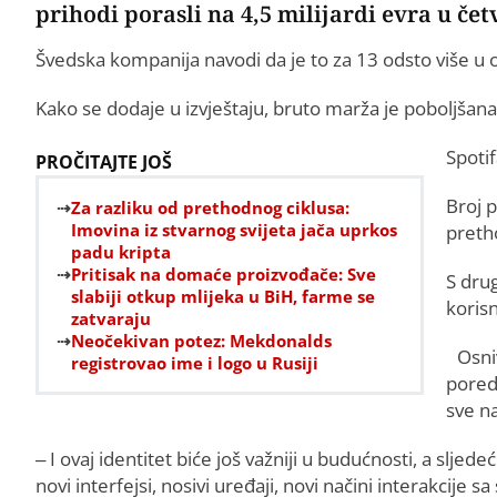
prihodi porasli na 4,5 milijardi evra u če
Švedska kompanija navodi da je to za 13 odsto više u
Kako se dodaje u izvještaju, bruto marža je poboljšan
Spotif
PROČITAJTE JOŠ
Broj 
Za razliku od prethodnog ciklusa:
Imovina iz stvarnog svijeta jača uprkos
preth
padu kripta
Pritisak na domaće proizvođače: Sve
S dru
slabiji otkup mlijeka u BiH, farme se
koris
zatvaraju
Neočekivan potez: Mekdonalds
Osni
registrovao ime i logo u Rusiji
pored
sve n
– I ovaj identitet biće još važniji u budućnosti, a sljed
novi interfejsi, nosivi uređaji, novi načini interakcije s