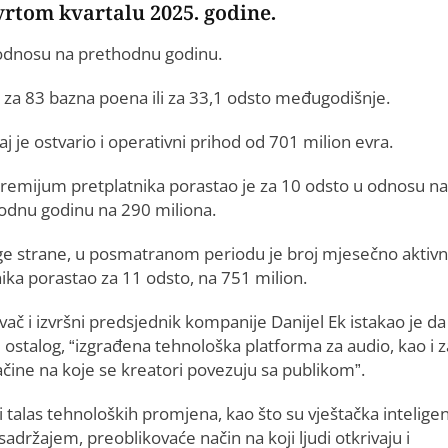
tvrtom kvartalu 2025. godine.
 odnosu na prethodnu godinu.
a za 83 bazna poena ili za 33,1 odsto međugodišnje.
aj je ostvario i operativni prihod od 701 milion evra.
premijum pretplatnika porastao je za 10 odsto u odnosu na
odnu godinu na 290 miliona.
ge strane, u posmatranom periodu je broj mjesečno aktivn
nika porastao za 11 odsto, na 751 milion.
vač i izvršni predsjednik kompanije Danijel Ek istakao je da 
 ostalog, “izgrađena tehnološka platforma za audio, kao i z
ačine na koje se kreatori povezuju sa publikom”.
eći talas tehnoloških promjena, kao što su vještačka inteligen
a sadržajem, preoblikovaće način na koji ljudi otkrivaju i