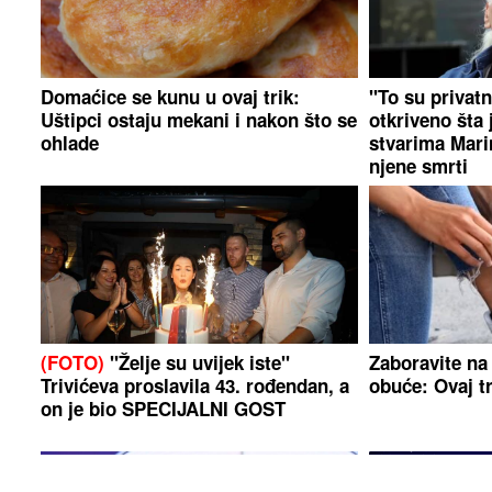
Domaćice se kunu u ovaj trik:
"To su privat
Uštipci ostaju mekani i nakon što se
otkriveno šta 
ohlade
stvarima Mari
njene smrti
(FOTO)
"Želje su uvijek iste"
Zaboravite na 
Trivićeva proslavila 43. rođendan, a
obuće: Ovaj tr
on je bio SPECIJALNI GOST