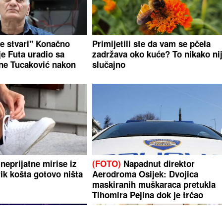
ne stvari" Konačno
Primijetili ste da vam se pčela
je Futa uradio sa
zadržava oko kuće? To nikako ni
ne Tucaković nakon
slučajno
neprijatne mirise iz
(FOTO)
Napadnut direktor
ik košta gotovo ništa
Aerodroma Osijek: Dvojica
maskiranih muškaraca pretukla
Tihomira Pejina dok je trčao