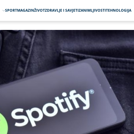
O
SPORT
MAGAZIN
ŽIVOT
ZDRAVLJE I SAVJETI
ZANIMLJIVOSTI
TEHNOLOGIJA