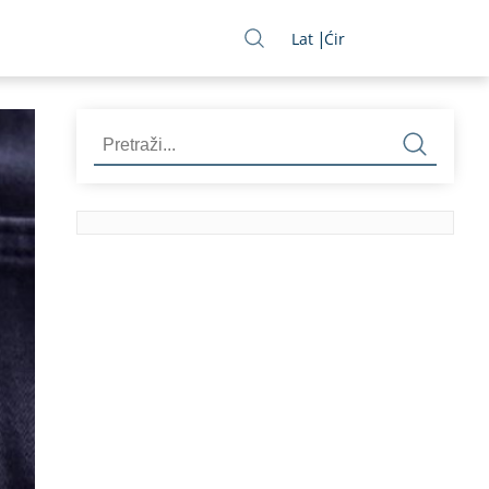
Lat
Ćir