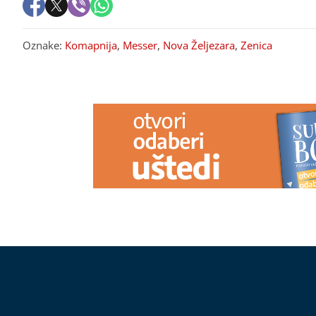
Oznake:
Komapnija
,
Messer
,
Nova Željezara
,
Zenica
PREPORUKA ZA VAS
Pospite samo ovaj otpad iz kuhinje
Rijetka antit
po zemlji: Nema više CRNIH MRLJA
ranom otkriva
NA PARADAJZU, ne truli uopšte
autoimunih bo