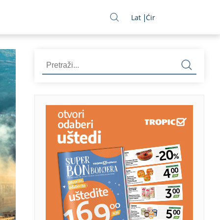
Lat
Ćir