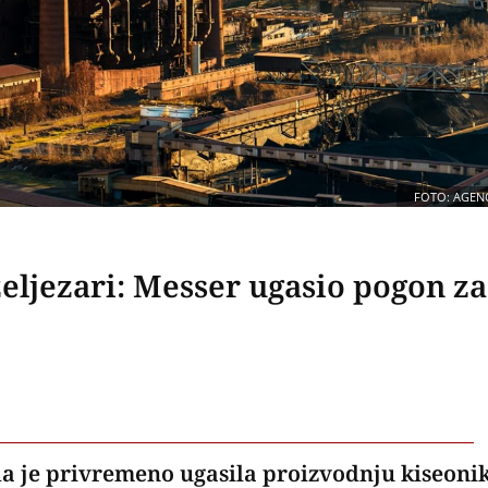
FOTO: AGENC
željezari: Messer ugasio pogon za
da je privremeno ugasila proizvodnju kiseoni