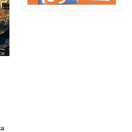
IJE
ka