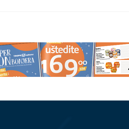
ijela mogu pomoći u
NI ZARADA NIJE BEZ STRAHA
nju lupusa i drugih
Svaki osmi Nijemac ulaže u
lesti
kriptovalute, a mnogi ih i dalje
smatraju velikim rizikom