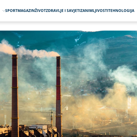
O
SPORT
MAGAZIN
ŽIVOT
ZDRAVLJE I SAVJETI
ZANIMLJIVOSTI
TEHNOLOGIJA