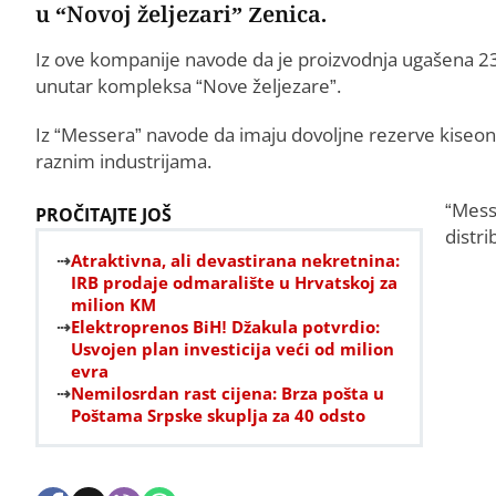
u “Novoj željezari” Zenica.
Iz ove kompanije navode da je proizvodnja ugašena 23.
unutar kompleksa “Nove željezare”.
Iz “Messera” navode da imaju dovoljne rezerve kiseon
raznim industrijama.
“Messe
PROČITAJTE JOŠ
distri
Atraktivna, ali devastirana nekretnina:
IRB prodaje odmaralište u Hrvatskoj za
milion KM
Elektroprenos BiH! Džakula potvrdio:
Usvojen plan investicija veći od milion
evra
Nemilosrdan rast cijena: Brza pošta u
Poštama Srpske skuplja za 40 odsto