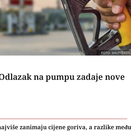
FOTO: SHUTTERST
: Odlazak na pumpu zadaje nove
najviše zanimaju cijene goriva, a razlike međ