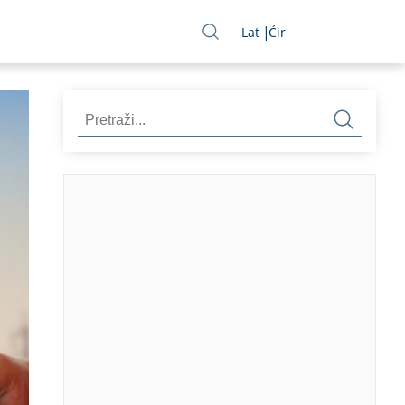
Lat
Ćir