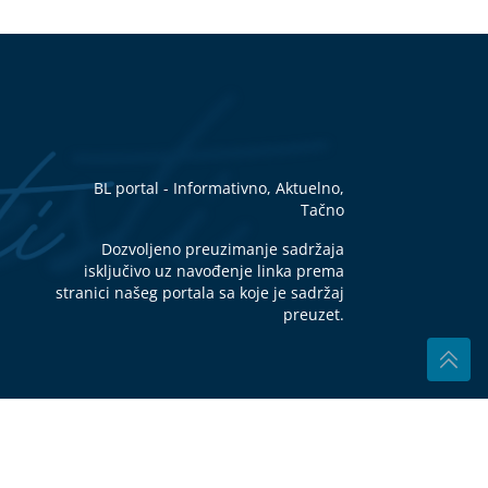
ad
te
 na
E