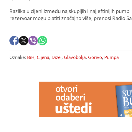
Razlika u cijeni između najskupljih i najjeftinijih pump
rezervoar mogu platiti značajno više, prenosi Radio Sa
Oznake:
BiH
,
Cijena
,
Dizel
,
Glavobolja
,
Gorivo
,
Pumpa
PREPORUKA ZA VAS
Nutricionisti otkrili najbolje
Razumijete li