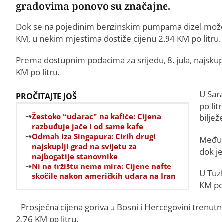
gradovima ponovo su značajne.
Dok se na pojedinim benzinskim pumpama dizel može pr
KM, u nekim mjestima dostiže cijenu 2.94 KM po litru.
Prema dostupnim podacima za srijedu, 8. jula, najskuplj
KM po litru.
U Sar
PROČITAJTE JOŠ
po lit
Žestoko “udarac” na kafiće: Cijena
biljež
razbuđuje jače i od same kafe
Odmah iza Singapura: Cirih drugi
Među p
najskuplji grad na svijetu za
dok je
najbogatije stanovnike
Ni na tržištu nema mira: Cijene nafte
U Tuzl
skočile nakon američkih udara na Iran
KM po 
Prosječna cijena goriva u Bosni i Hercegovini trenut
2,76 KM po litru.