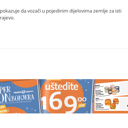
i pokazuje da vozači u pojedinim dijelovima zemlje za isti
rajevo.
 kako funkcionira UV
Litar poskupio 70 feninga: Dizel