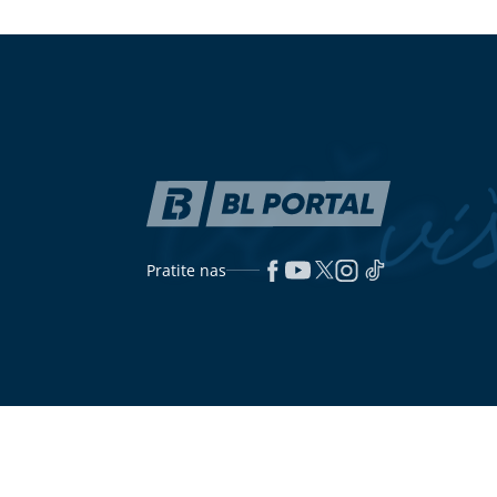
međuobroke za djecu
indeks? Ovdje 
znati
Čolićeva kćerka u Budvi: Torbica od
Božo Vrećo po
3.000 dolara ukrala pažnju na plaži
tragično pre
KRIZA U NAJJAČOJ EKONOMIJI
(FOTO)
Jedan 
EVROPE
Gotovo 50% samostalnih
raznježio sve