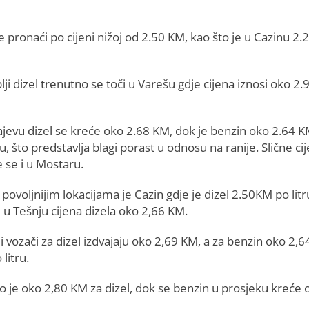
onaći po cijeni nižoj od 2.50 KM, kao što je u Cazinu 2.
i dizel trenutno se toči u Varešu gdje cijena iznosi oko 2.
ajevu dizel se kreće oko 2.68 KM, dok je benzin oko 2.64 
ru, što predstavlja blagi porast u odnosu na ranije. Slične ci
e se i u Mostaru.
ovoljnijim lokacijama je Cazin gdje je dizel 2.50KM po litr
 u Tešnju cijena dizela oko 2,66 KM.
i vozači za dizel izdvajaju oko 2,69 KM, a za benzin oko 2,6
litru.
no je oko 2,80 KM za dizel, dok se benzin u prosjeku kreće 