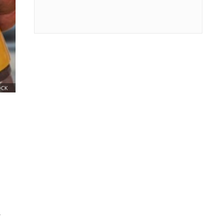
OCK
u