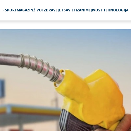
O
SPORT
MAGAZIN
ŽIVOT
ZDRAVLJE I SAVJETI
ZANIMLJIVOSTI
TEHNOLOGIJA