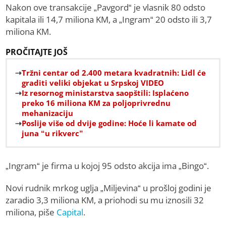
Nakon ove transakcije „Pavgord“ je vlasnik 80 odsto
kapitala ili 14,7 miliona KM, a „Ingram“ 20 odsto ili 3,7
miliona KM.
PROČITAJTE JOŠ
Tržni centar od 2.400 metara kvadratnih: Lidl će
graditi veliki objekat u Srpskoj VIDEO
Iz resornog ministarstva saopštili: Isplaćeno
preko 16 miliona KM za poljoprivrednu
mehanizaciju
Poslije više od dvije godine: Hoće li kamate od
juna “u rikverc”
„Ingram“ je firma u kojoj 95 odsto akcija ima „Bingo“.
Novi rudnik mrkog uglja „Miljevina“ u prošloj godini je
zaradio 3,3 miliona KM, a priohodi su mu iznosili 32
miliona, piše
Capital
.