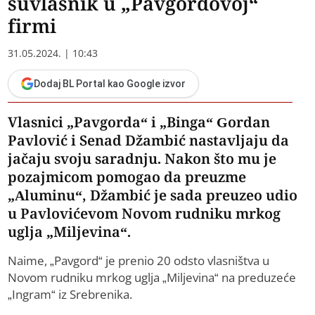
suvlasnik u „Pavgordovoj“
firmi
31.05.2024. | 10:43
Dodaj BL Portal kao Google izvor
Vlasnici „Pavgorda“ i „Binga“ Gordan
Pavlović i Senad Džambić nastavljaju da
jačaju svoju saradnju. Nakon što mu je
pozajmicom pomogao da preuzme
„Aluminu“, Džambić je sada preuzeo udio
u Pavlovićevom Novom rudniku mrkog
uglja „Miljevina“.
Naime, „Pavgord“ je prenio 20 odsto vlasništva u
Novom rudniku mrkog uglja „Miljevina“ na preduzeće
„Ingram“ iz Srebrenika.