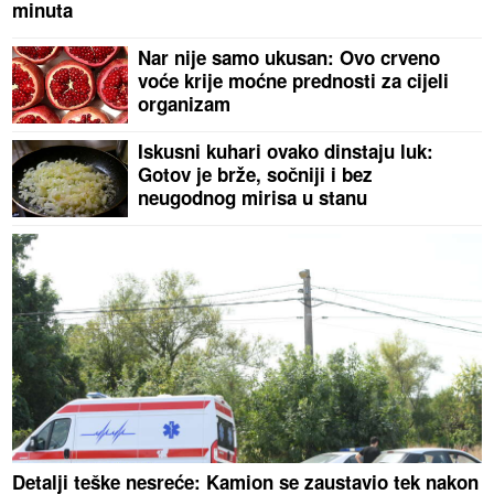
minuta
Nar nije samo ukusan: Ovo crveno
voće krije moćne prednosti za cijeli
organizam
Iskusni kuhari ovako dinstaju luk:
Gotov je brže, sočniji i bez
neugodnog mirisa u stanu
Detalji teške nesreće: Kamion se zaustavio tek nakon