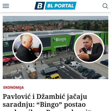
EKONOMIJA
Pavlović i Džambić jačaju
saradnju: “Bingo” postao