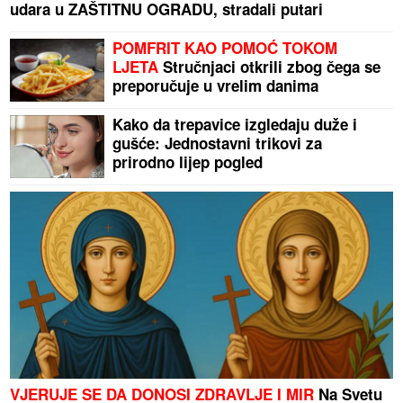
udara u ZAŠTITNU OGRADU, stradali putari
POMFRIT KAO POMOĆ TOKOM
LJETA
Stručnjaci otkrili zbog čega se
preporučuje u vrelim danima
Kako da trepavice izgledaju duže i
gušće: Jednostavni trikovi za
prirodno lijep pogled
VJERUJE SE DA DONOSI ZDRAVLJE I MIR
Na Svetu