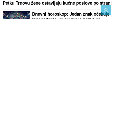
Petku Trnovu žene ostavljaju kućne poslove po strani
Dnevni horoskop: Jedan znak očekuje
iznenađenje, drugi mora paziti na
odluke
UČESTVOVALO VIŠE OSOBA
Turčin
tvrdi da nije kriv za smrt Ruskinje u
Beogradu, na saslušanju iznio
ŠOKANTNE TVRDNJE