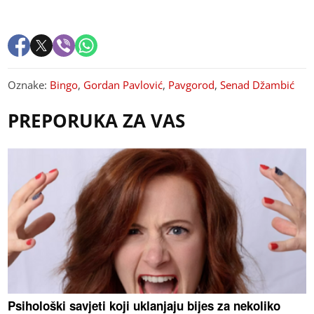
Oznake:
Bingo
,
Gordan Pavlović
,
Pavgorod
,
Senad Džambić
PREPORUKA ZA VAS
Psihološki savjeti koji uklanjaju bijes za nekoliko