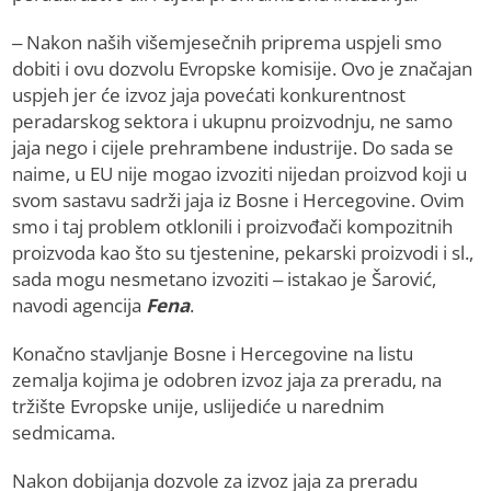
– Nakon naših višemjesečnih priprema uspjeli smo
dobiti i ovu dozvolu Evropske komisije. Ovo je značajan
uspjeh jer će izvoz jaja povećati konkurentnost
peradarskog sektora i ukupnu proizvodnju, ne samo
jaja nego i cijele prehrambene industrije. Do sada se
naime, u EU nije mogao izvoziti nijedan proizvod koji u
svom sastavu sadrži jaja iz Bosne i Hercegovine. Ovim
smo i taj problem otklonili i proizvođači kompozitnih
proizvoda kao što su tjestenine, pekarski proizvodi i sl.,
sada mogu nesmetano izvoziti – istakao je Šarović,
navodi agencija
Fena
.
Konačno stavljanje Bosne i Hercegovine na listu
zemalja kojima je odobren izvoz jaja za preradu, na
tržište Evropske unije, uslijediće u narednim
sedmicama.
Nakon dobijanja dozvole za izvoz jaja za preradu