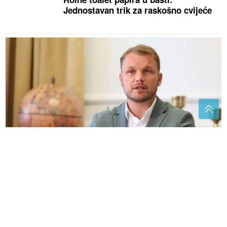
Jednostavan trik za raskošno cvijeće
(VIDEO, FOTO)
"Podrška svakoj porodici"
Stanivuković poručio da će grad i dalje ulagati u
ONO ŠTO JE NAJVAŽNIJE - LJUDE
Zašto je kretanje najbolji prijatelj
limfe? Stručnjaci otkrivaju navike
koje čuvaju zdravlje