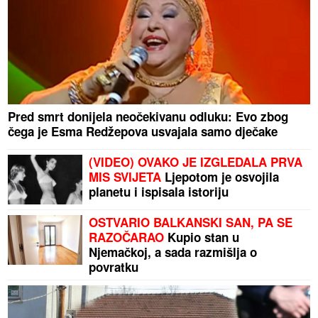
Pred smrt donijela neočekivanu odluku: Evo zbog
čega je Esma Redžepova usvajala samo dječake
(VIDEO) OVAKO JE IZGLEDALA PRVA
MIS SVIJETA
Ljepotom je osvojila
planetu i ispisala istoriju
OSTVARIO BALKANSKI SAN, PA SE
RAZOČARAO
Kupio stan u
Njemačkoj, a sada razmišlja o
povratku