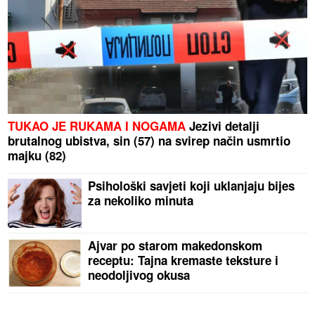
TUKAO JE RUKAMA I NOGAMA
Jezivi detalji
brutalnog ubistva, sin (57) na svirep način usmrtio
majku (82)
Psihološki savjeti koji uklanjaju bijes
za nekoliko minuta
Ajvar po starom makedonskom
receptu: Tajna kremaste teksture i
neodoljivog okusa