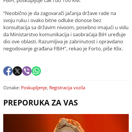
FBiH, poskupljuje čak i do 100 KM.
“Neobično je da zagovarači jačanja države rade na
svoju ruku i ovako bitne odluke donose bez
konsultacija sa državim nivoom, posebno imajući u vidu
da Ministarstvo komunikacija i saobraćaja BiH uređuje
dio ove oblasti. Razumljiva je zabrinutost i opravdano
negodovanje građana FBiH”, rekao je Forto, piše Klix.
Oznake:
Poskupljenje
,
Registracija vozila
PREPORUKA ZA VAS