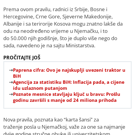
Prema ovom pravilu, radnici iz Srbije, Bosne i
Hercegovine, Crne Gore, Sjeverne Makedonije,
Albanije i sa terirorije Kosova mogu znatno lakše da
odu na neodređeno vrijeme u Njemačku, i to
do 50.000 njih godišnje, što je duplo više nego do
sada, navedeno je na sajtu Ministarstva.
PROČITAJTE JOŠ
Paprena cifra: Ovo je najskuplji uvezeni traktor u
BiH
Agencija za statistiku BiH: Inflacija pada, a cijene
idu uzlaznom putanjom
Poznate mesnice stavljaju ključ u bravu: Prošlu
godinu završili s manje od 24 miliona prihoda
Nova pravila, poznata kao “karta šansi” za
traženje posla u Njemačkoj, važe za one sa najmanje
dvije godine stručne obuke ili univerzitetskom