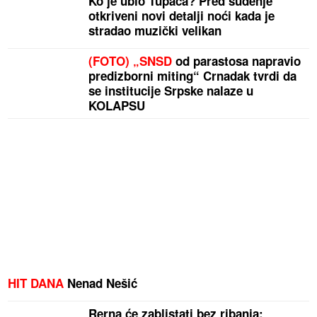
Ko je ubio Tupaca? Pred suđenje
otkriveni novi detalji noći kada je
stradao muzički velikan
(FOTO) „SNSD
od parastosa napravio
predizborni miting“ Crnadak tvrdi da
se institucije Srpske nalaze u
KOLAPSU
HIT DANA
Nenad Nešić
Rerna će zablistati bez ribanja: