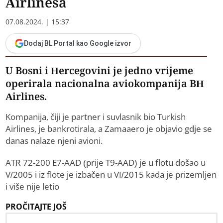
Airlinesa
07.08.2024. | 15:37
Dodaj BL Portal kao Google izvor
U Bosni i Hercegovini je jedno vrijeme
operirala nacionalna aviokompanija BH
Airlines.
Kompanija, čiji je partner i suvlasnik bio Turkish
Airlines, je bankrotirala, a Zamaaero je objavio gdje se
danas nalaze njeni avioni.
ATR 72-200 E7-AAD (prije T9-AAD) je u flotu došao u
V/2005 i iz flote je izbačen u VI/2015 kada je prizemljen
i više nije letio
PROČITAJTE JOŠ