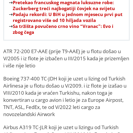
Pretekao francuskog magnata luksuzne robe:
Zuckerberg treći najbogatiji čovjek na svijetu
Padaju rekordi: U BiH u jednom mjesecu prvi put
registrovano više od 10 hiljada vozila
Sa tržišta povučeno crno vino “Vranac”: Evo i
zbog čega
ATR 72-200 E7-AAE (prije T9-AAE) je u flotu došao u
V/2005 i iz flote je izbačen u III/2015 kada je prizemljen
i više nije letio
Boeing 737-400 TC-JDH koji je uzet u lizing od Turkish
Airlinesa je u flotu došao u V/2009. i iz flote je izašao u
VIII/2010 kada je vraćen Turkishu, nakon toga je
konvertiran u cargo avion i letio je za Europe Airpost,
TNT, ASL, FedEx, te od V/2022 leti cargo za
novozelandski Airwork
Airbus A319 TC-JLR koji je uzet u lizingu od Turkish