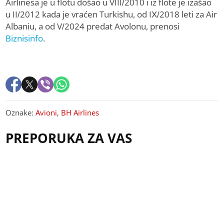
Airlinesa je u flotu došao u VIII/2010 i iz flote je izašao
u II/2012 kada je vraćen Turkishu, od IX/2018 leti za Air
Albaniu, a od V/2024 predat Avolonu, prenosi
Biznisinfo
.
Oznake:
Avioni
,
BH Airlines
PREPORUKA ZA VAS