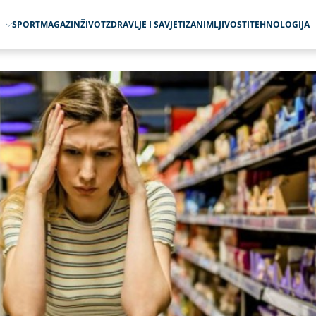
O
SPORT
MAGAZIN
ŽIVOT
ZDRAVLJE I SAVJETI
ZANIMLJIVOSTI
TEHNOLOGIJA