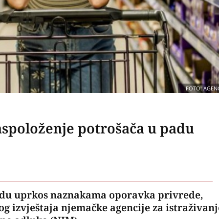
FOTO: AGENC
spoloženje potrošača u padu
adu uprkos naznakama oporavka privrede,
og izvještaja njemačke agencije za istraživanj