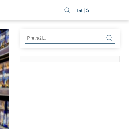
Lat
Ćir