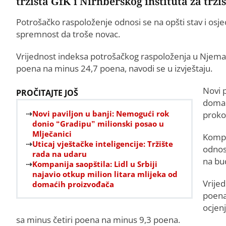
tržišta GfK i Nirnberškog instituta za trži
Potrošačko raspoloženje odnosi se na opšti stav i osjeć
spremnost da troše novac.
Vrijednost indeksa potrošačkog raspoloženja u Njemač
poena na minus 24,7 poena, navodi se u izvještaju.
Novi 
PROČITAJTE JOŠ
domać
Novi paviljon u banji: Nemogući rok
proko
donio “Gradipu” milionski posao u
Mlječanici
Kompo
Uticaj vještačke inteligencije: Tržište
odnos
rada na udaru
na bu
Kompanija saopštila: Lidl u Srbiji
najavio otkup milion litara mlijeka od
Vrijed
domaćih proizvođača
poena
ocjen
sa minus četiri poena na minus 9,3 poena.