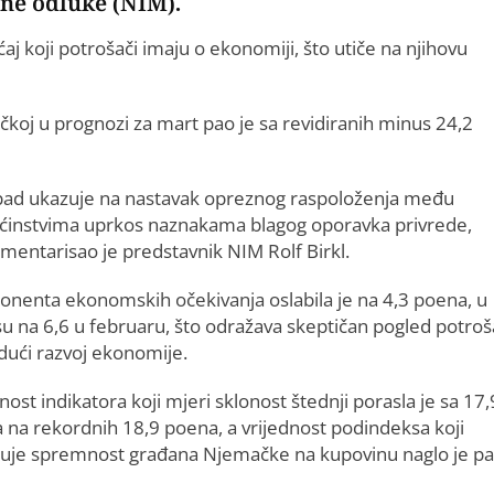
šne odluke (NIM).
aj koji potrošači imaju o ekonomiji, što utiče na njihovu
koj u prognozi za mart pao je sa revidiranih minus 24,2
pad ukazuje na nastavak opreznog raspoloženja među
instvima uprkos naznakama blagog oporavka privrede,
mentarisao je predstavnik NIM Rolf Birkl.
nenta ekonomskih očekivanja oslabila je na 4,3 poena, u
u na 6,6 u februaru, što odražava skeptičan pogled potro
dući razvoj ekonomije.
nost indikatora koji mjeri sklonost štednji porasla je sa 17,
 na rekordnih 18,9 poena, a vrijednost podindeksa koji
juje spremnost građana Njemačke na kupovinu naglo je pa