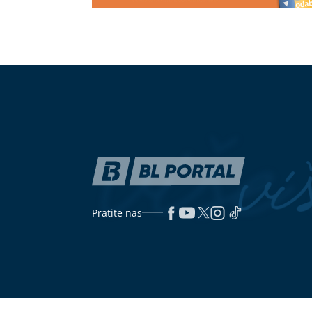
UČESTVOVALO VIŠE OSOBA
Turčin
(VIDEO) PLA
tvrdi da nije kriv za smrt Ruskinje u
Vatra stigla 
Beogradu, na saslušanju iznio
puteva", zapo
ŠOKANTNE TVRDNJE
mehanizaciju
Viršle i kobasice pod lupom: Ove
Emina Jahovi
namirnice mogu povećati rizik od
Istanbulu, os
raka
vrijedne više 