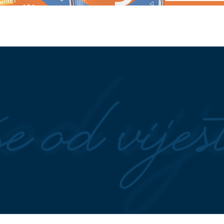
MEN NE POSUSTAJE
(VIDEO) PRIJETIO PIŠTOLJEM, 
do "Hercegovina
DOBIO BATINE
Političar uhapše
sleni evakuišu
poslije incidenta na plaži
ć pokradena u
"ĆUTAO SAM PET GODINA"
Fili
tala bez garderobe
Car otkrio sve o sukobu sa
od 50.000 eura
Kristijanom Golubovićem