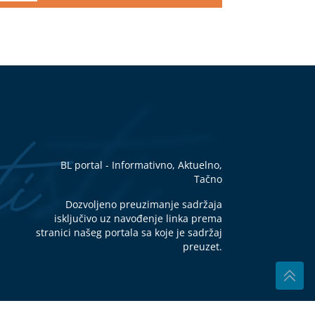
PA
n
p