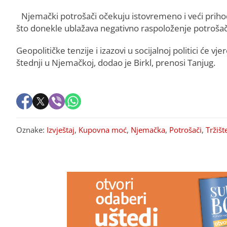
Njemački potrošači očekuju istovremeno i veći prihode
što donekle ublažava negativno raspoloženje potrošača
Geopolitičke tenzije i izazovi u socijalnoj politici će v
štednji u Njemačkoj, dodao je Birkl, prenosi Tanjug.
Oznake:
Izvještaj
,
Kupovna moć
,
Njemačka
,
Potrošači
,
Tržišt
PREPORUKA ZA VAS