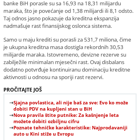
banke BiH porasle su sa 16,93 na 18,31 milijardu
maraka, što je povećanje od 1,38 milijardi ili 8,1 odsto.
Taj odnos jasno pokazuje da kreditna ekspanzija
nadmašuje rast finansijskog oslonca sistema.
Samo u maju krediti su porasli za 531,7 miliona, čime
je ukupna kreditna masa dostigla rekordnih 30,53
milijarde maraka. Istovremeno, devizne rezerve su
zabilježile minimalan mjesečni rast. Ovaj disbalans
dodatno potvrđuje kontinuiranu dominaciju kreditne
aktivnosti u odnosu na sporiji rast rezervi.
PROČITAJTE JOŠ
Sjajna povlastica, ali nije baš za sve: Evo ko može
dobiti PDV na kupljeni stan u BiH
Nova pravila štite putnike: Za kašnjenje leta
možete dobiti ozbiljnu cifru
Poznate tehničke karakteristike: Najprodavaniji
auto u Kini stiže u Evropu