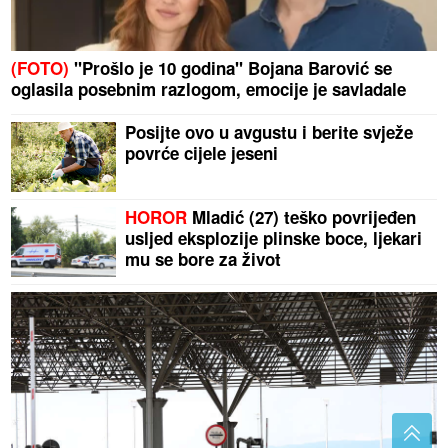
(FOTO)
"Prošlo je 10 godina" Bojana Barović se
oglasila posebnim razlogom, emocije je savladale
Posijte ovo u avgustu i berite svježe
povrće cijele jeseni
HOROR
Mladić (27) teško povrijeđen
usljed eksplozije plinske boce, ljekari
mu se bore za život