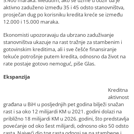
5.400 maraka. Međutim, ako se uzme u obzir da je
aktivno zaduženo između 35 i 45 odsto stanovništva,
prosječan dug po korisniku kredita kreće se između
12.000 i 15.000 maraka.
Ekonomisti upozoravaju da ubrzano zaduživanje
stanovništva ukazuje na rast tražnje za stambenim i
gotovinskim kreditima, ali i sve češće finansiranje
tekuće potrošnje putem kredita, odnosno da život na
rate postaje gotovo nemoguć, piše Glas.
Ekspanzija
Kreditna
aktivnost
građana u BiH u posljednjih pet godina bilježi snažan
rast i sa oko 12 milijardi KM u 2021. godini dolazi na
približno 18 milijardi KM u 2026. godini, što predstavlja
povećanje od oko šest milijardi, odnosno oko 50 odsto
rasta. Najveći dio tog rasta odnosi se na stambene i