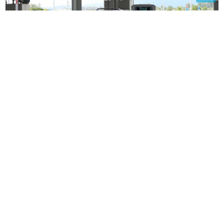
Ako idete na put obratite pažnju: Ovo voće ne nosite
preko granice, kazne mogu ići i do 13.000 evra
NE SKIDAJU OSMIJEH SA LICA
Uhvaćeni Jelisaveta Orašanin i Pavle
Mensur, na fotografijama koje su
objavljene sve se vidi
Kako izdržati cijelu noć u štiklama?