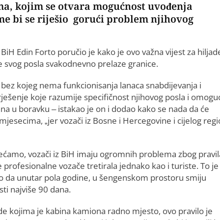
ima, kojim se otvara mogućnost uvođenja
me bi se riješio gorući problem njihovog
BiH Edin Forto poručio je kako je ovo važna vijest za hiljad
de svog posla svakodnevno prelaze granice.
o bez kojeg nema funkcionisanja lanaca snabdijevanja i
 rješenje koje razumije specifičnost njihovog posla i omogu
ana u boravku – istakao je on i dodao kako se nada da će
esecima, „jer vozači iz Bosne i Hercegovine i cijelog reg
ećamo, vozači iz BiH imaju ogromnih problema zbog pravil
e profesionalne vozače tretirala jednako kao i turiste. To je
lo da unutar pola godine, u šengenskom prostoru smiju
ti najviše 90 dana.
ude kojima je kabina kamiona radno mjesto, ovo pravilo je