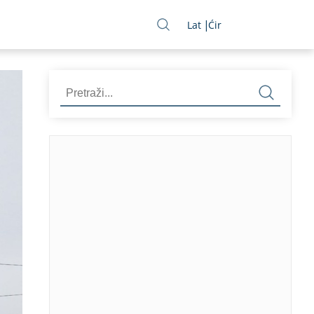
Lat
Ćir