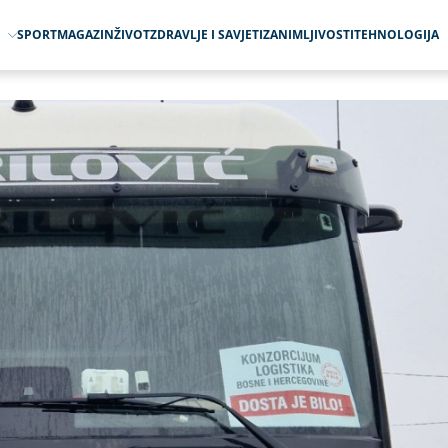
O
SPORT
MAGAZIN
ŽIVOT
ZDRAVLJE I SAVJETI
ZANIMLJIVOSTI
TEHNOLOGIJA