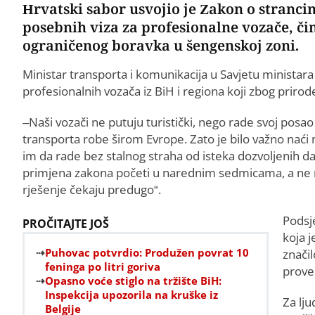
Hrvatski sabor usvojio je Zakon o stranc
posebnih viza za profesionalne vozače, či
ograničenog boravka u šengenskoj zoni.
Ministar transporta i komunikacija u Savjetu ministara 
profesionalnih vozača iz BiH i regiona koji zbog priro
–Naši vozači ne putuju turistički, nego rade svoj posa
transporta robe širom Evrope. Zato je bilo važno naći
im da rade bez stalnog straha od isteka dozvoljenih d
primjena zakona početi u narednim sedmicama, a ne mj
rješenje čekaju predugo“.
Podsj
PROČITAJTE JOŠ
koja j
Puhovac potvrdio: Produžen povrat 10
znači
feninga po litri goriva
proves
Opasno voće stiglo na tržište BiH:
Inspekcija upozorila na kruške iz
Za lj
Belgije