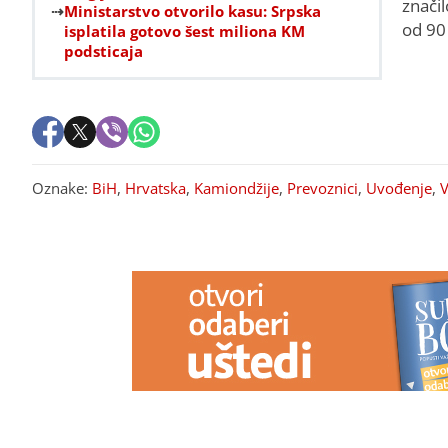
značil
Ministarstvo otvorilo kasu: Srpska
od 90
isplatila gotovo šest miliona KM
podsticaja
Oznake:
BiH
,
Hrvatska
,
Kamiondžije
,
Prevoznici
,
Uvođenje
,
V
PREPORUKA ZA VAS
POSTIGNUT DOGOVOR
Janaf će
"Pakao" se nas