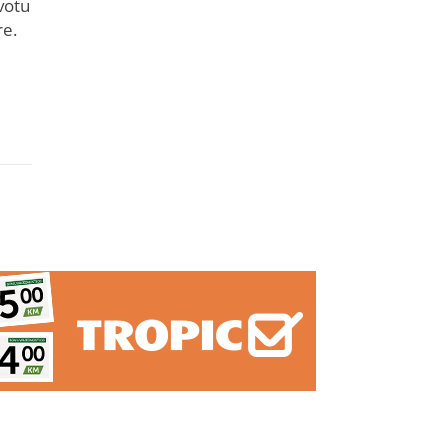
kvotu
re.