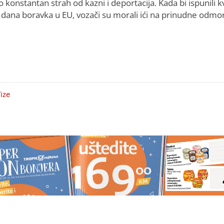
o konstantan strah od kazni i deportacija. Kada bi ispunili 
 dana boravka u EU, vozači su morali ići na prinudne odmo
ize
tavlja: Za ova 4
Pred smrt donijela neočekivanu