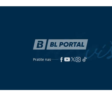
transportovati naftu za MOL tokom
područja upa
cijele 2026. godine
METEOALARM 
vrućina
(VIDEO) "OTIŠAO JE PRERANO"
(VIDEO)
"Stan
Dodik obišao grob Bobana
sutlijaš?" Je
Kusturića
zateklo pobjed
reakcija posta