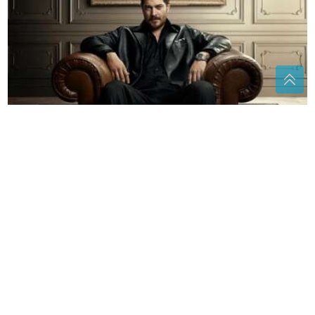
Slavni Ešref Tek šokirao izgledom: Fanovi iznenađeni
promjenom
"Zbog toga se opasno zaljubim" Rada
Manojlović otkrila KAKVE
MUŠKARCE VOLI, jedna osobina je
presudna
(FOTO)
Ljubav cvjeta na moru: Sara
Jo i Aleksej uživaju u skrivenoj uvali,
fotografije privukle veliku pažnju