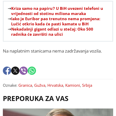
Kriza samo na papiru? U BiH uvezeni telefoni u
vrijednosti od stotinu miliona maraka
Iako je Euribor pao trenutno nema promjena:
Lučić otkrio kada će pasti kamate u BiH
Nekadašnji gigant odlazi u stečaj: Oko 500
radnika će završiti na ulici
Na naplatnim stanicama nema zadržavanja vozila.
Oznake:
Granica
,
Gužva
,
Hrvatska
,
Kamioni
,
Srbija
PREPORUKA ZA VAS