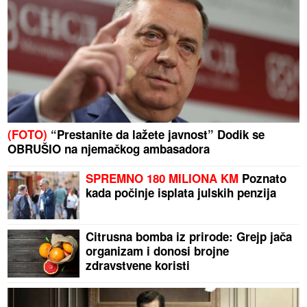
(FOTO)
“Prestanite da lažete javnost” Dodik se
OBRUŠIO na njemačkog ambasadora
SPREMNO 180 MILIONA KM
Poznato
kada počinje isplata julskih penzija
Citrusna bomba iz prirode: Grejp jača
organizam i donosi brojne
zdravstvene koristi