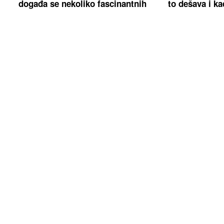
događa se nekoliko fascinantnih
to dešava i ka
stvari u probavnom traktu
berbu
CIJELA DRAMA ZBOG SAKOA
Žena
Pažljivo biraj
Sergeja Trifunovića se sumnjiči za
život u stanu 
krađu, tvrdi da joj je "slučajno upao
u kesu"