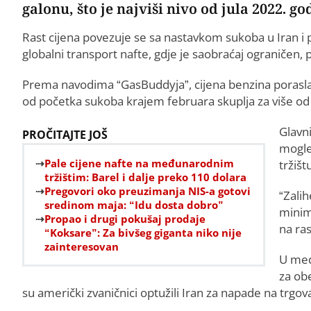
galonu, što je najviši nivo od jula 2022. 
Rast cijena povezuje se sa nastavkom sukoba u Iran
globalni transport nafte, gdje je saobraćaj ograničen, 
Prema navodima “GasBuddyja”, cijena benzina porasla 
od početka sukoba krajem februara skuplja za više od 
Glavn
PROČITAJTE JOŠ
mogle 
Pale cijene nafte na međunarodnim
tržišt
tržištim: Barel i dalje preko 110 dolara
Pregovori oko preuzimanja NIS-a gotovi
“Zali
sredinom maja: “Idu dosta dobro”
minim
Propao i drugi pokušaj prodaje
na ras
“Koksare”: Za bivšeg giganta niko nije
zainteresovan
U međ
za ob
su američki zvaničnici optužili Iran za napade na trgo