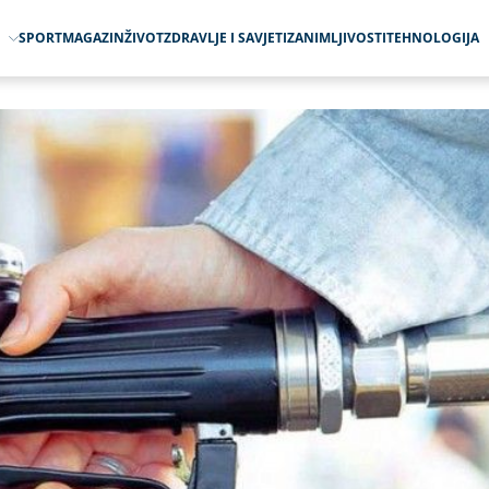
O
SPORT
MAGAZIN
ŽIVOT
ZDRAVLJE I SAVJETI
ZANIMLJIVOSTI
TEHNOLOGIJA