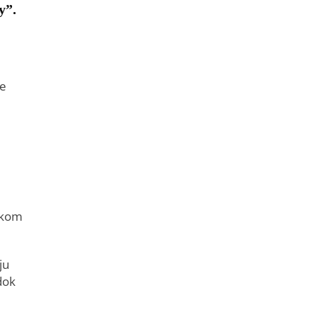
y”.
je
iskom
ju
dok