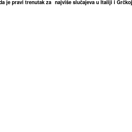
da je pravi trenutak za
najviše slučajeva u Italiji i Grčko
te psa: Tri rase kojima
'Razvest ćemo se, bilo je velikih
može biti izazov
kriza': Pjevač o supruzi s kojom 
34 godine u braku