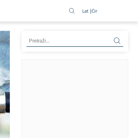
Lat
Ćir