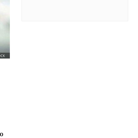
OCK
po