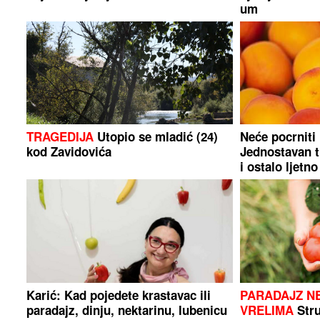
um
TRAGEDIJA
Utopio se mladić (24)
Neće pocrniti
kod Zavidovića
Jednostavan tr
i ostalo ljetn
Karić: Kad pojedete krastavac ili
PARADAJZ N
paradajz, dinju, nektarinu, lubenicu
VRELIMA
Stru