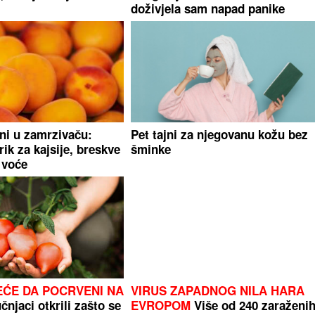
doživjela sam napad panike
 ni u zamrzivaču:
Pet tajni za njegovanu kožu bez
ik za kajsije, breskve
šminke
o voće
EĆE DA POCRVENI NA
VIRUS ZAPADNOG NILA HARA
čnjaci otkrili zašto se
EVROPOM
Više od 240 zaraženih