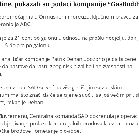
godine, pokazali su podaci kompanije “GasBudd
 i poremećajima u Ormuskom moreuzu, ključnom pravcu za
prenio je ABC.
je za 21 cent po galonu u odnosu na prošlu nedjelju, dok 
1,5 dolara po galonu.
i analitičar kompanije Patrik Dehan upozorio je da bi cene
da nastave da rastu zbog niskih zaliha i neizvesnosti na
u.
he benzina u SAD su već na višegodišnjim sezonskim
umima, što znači da će se cijene suočiti sa još većim prit
t”, ​​rekao je Dehan.
uvremenu, Centralna komanda SAD pokrenula je operaci
ezbjeđivanje prolaza komercijalnih brodova kroz moreuz, 
vačke brodove i ometanje plovidbe.