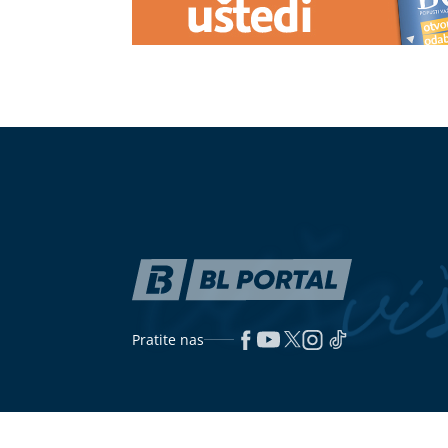
(FOTO)
"Zahtijevam hitno
(VIDEO) PRIJ
procesuiranje odgovornih" Božović
DOBIO BATIN
oštro osudio napad na novinarku
poslije incide
BN
(VIDEO)
Situacija sa požarima pod
Ako pijete ant
kontrolom: Od jutros dejstvuje
vrućine mogu 
helikopter na području Trebinja
mislite