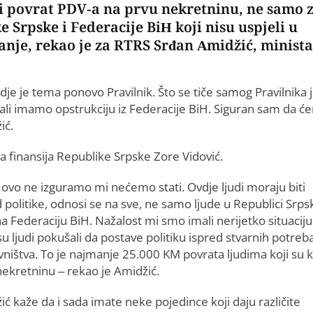
 i povrat PDV-a na prvu nekretninu, ne samo 
e Srpske i Federacije BiH koji nisu uspjeli u
anje, rekao je za RTRS Srđan Amidžić, minista
je je tema ponovo Pravilnik. Što se tiče samog Pravilnika 
ali imamo opstrukciju iz Federacije BiH. Siguran sam da 
ić.
ra finansija Republike Srpske Zore Vidović.
 ovo ne izguramo mi nećemo stati. Ovdje ljudi moraju biti
 politike, odnosi se na sve, ne samo ljude u Republici Srpsk
na Federaciju BiH. Nažalost mi smo imali nerijetko situaciju
u ljudi pokušali da postave politiku ispred stvarnih potreb
ništva. To je najmanje 25.000 KM povrata ljudima koji su k
nekretninu – rekao je Amidžić.
ć kaže da i sada imate neke pojedince koji daju različite