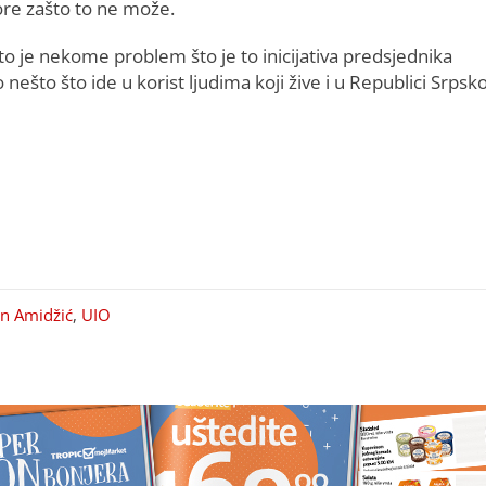
ore zašto to ne može.
to je nekome problem što je to inicijativa predsjednika
ešto što ide u korist ljudima koji žive i u Republici Srpskoj
n Amidžić
,
UIO