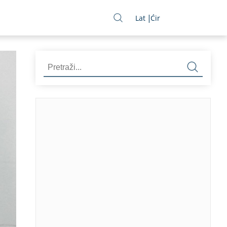
Lat
Ćir