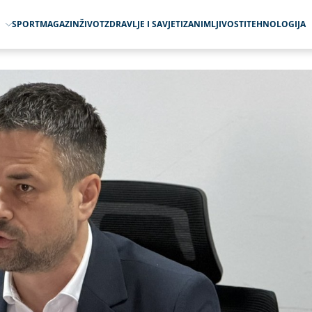
O
SPORT
MAGAZIN
ŽIVOT
ZDRAVLJE I SAVJETI
ZANIMLJIVOSTI
TEHNOLOGIJA