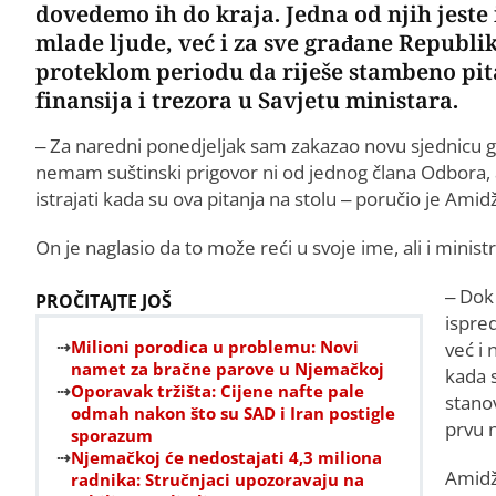
dovedemo ih do kraja. Јedna od njih jeste
mlade ljude, već i za sve građane Republik
proteklom periodu da riješe stambeno pit
finansija i trezora u Savjetu ministara.
– Za naredni ponedjeljak sam zakazao novu sjednicu gd
nemam suštinski prigovor ni od jednog člana Odbora, 
istrajati kada su ova pitanja na stolu – poručio je Amidž
On je naglasio da to može reći u svoje ime, ali i minist
– Dok
PROČITAJTE JOŠ
ispred
Milioni porodica u problemu: Novi
već i 
namet za bračne parove u Njemačkoj
kada s
Oporavak tržišta: Cijene nafte pale
stanov
odmah nakon što su SAD i Iran postigle
prvu 
sporazum
Njemačkoj će nedostajati 4,3 miliona
Amidži
radnika: Stručnjaci upozoravaju na