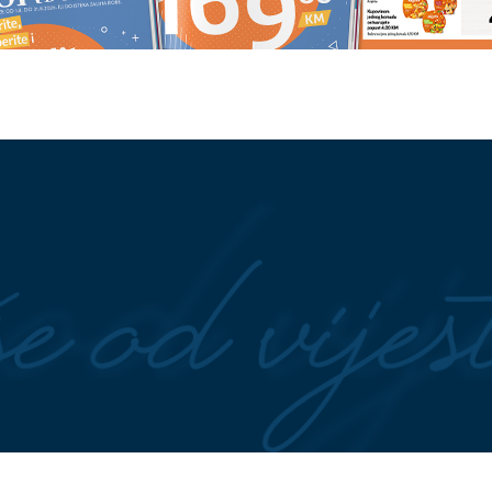
ETIO PIŠTOLJEM, PA
Od 1,5 do čak 5 evra za kuglu:
E
Političar uhapšen
Cijene sladoleda na Jadranu
nta na plaži
drastično se razlikuju, ovo su
najskuplje destinacije
idepresive, ljetne
ZASPAO NA DUNAVU, PROBUDI
biti opasnije nego što
SE U DRUGOJ DRŽAVI
Srbin
završio u Rumuniji, spasila ga
granična policija