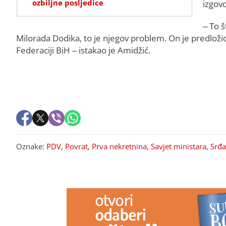
ozbiljne posljedice
izgov
– To š
Milorada Dodika, to je njegov problem. On je predložio n
Federaciji BiH – istakao je Amidžić.
Oznake:
PDV
,
Povrat
,
Prva nekretnina
,
Savjet ministara
,
Srđa
PREPORUKA ZA VAS