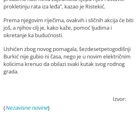
prokletinju rata iza leđa”, kazao je Ristekić.
Prema njegovim riječima, ovakvih i sličnih akcija će biti
još, a njihov cilj je, kako kaže, pomoć ljudima i
okretanje ka budućnosti.
Ushićen zbog novog pomagala, šezdesetpetogodišnji
Burkić nije gubio ni časa, nego je u novim električnim
kolicima krenuo da obilazi svaki kutak svog rodnog
grada.
Izvor:
(
Nezavisne novine
)