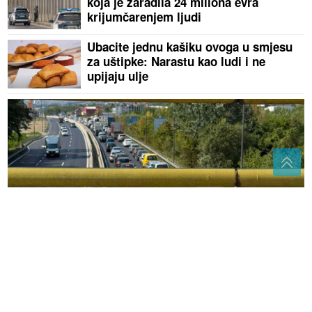
koja je zaradila 24 miliona evra
krijumčarenjem ljudi
Ubacite jednu kašiku ovoga u smjesu
za uštipke: Narastu kao ludi i ne
upijaju ulje
VOZAČI BIJESNI
Ne smanjuju se saobraćajne gužve
kod Prijedorske petlje u Banjaluci
(VIDEO)
"Aleksej je ROĐEN SA 550