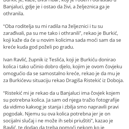
Banjaluci, gdje je i ostao da živi, a željeznica ga je
othranila.
“Oba roditelja su mi radila na željeznici i tu su
zarađivali, pa su me tako i othranili”, rekao je Burkić,
koji kaže da će u novim kolicima sada moći sam da se
kreće kuda god poželi po gradu.
Ivan Ravlić, župnik iz Teslića, koji je Burkiću donirao
kolica i tako učinio dobro djelo, kojim je ovom čovjeku
omogućio da se samostalno kreće, rekao je da mu je
za Burkićevu situaciju rekao Dragiša Ristekić iz Doboja.
“Ristekić mi je rekao da u Banjaluci ima čovjek kojem
su potrebna kolica. Ja sam od njega tražio fotografije
da vidimo kakvog je stanja i zbilja smo napravili pravi
pogodak. Njemu su ova kolica potrebna jer je on
socijalni slučaj i ne može ih sebi priuštiti”, kazao je
Ravlić, te dodao da treba pomoći nekom ko je