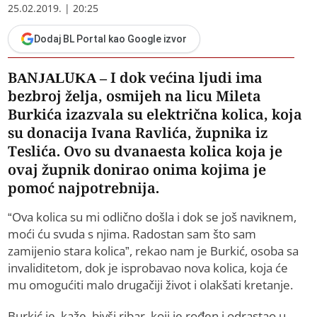
25.02.2019. | 20:25
Dodaj BL Portal kao Google izvor
BANJALUKA – I dok većina ljudi ima
bezbroj želja, osmijeh na licu Mileta
Burkića izazvala su električna kolica, koja
su donacija Ivana Ravlića, župnika iz
Teslića. Ovo su dvanaesta kolica koja je
ovaj župnik donirao onima kojima je
pomoć najpotrebnija.
“Ova kolica su mi odlično došla i dok se još naviknem,
moći ću svuda s njima. Radostan sam što sam
zamijenio stara kolica”, rekao nam je Burkić, osoba sa
invaliditetom, dok je isprobavao nova kolica, koja će
mu omogućiti malo drugačiji život i olakšati kretanje.
Burkić je, kaže, bivši ribar, koji je rođen i odrastao u