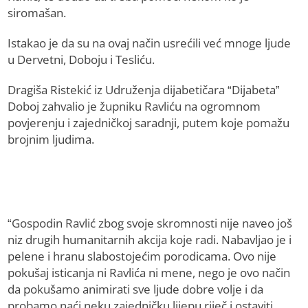
siromašan.
Istakao je da su na ovaj način usrećili već mnoge ljude
u Dervetni, Doboju i Tesliću.
Dragiša Ristekić iz Udruženja dijabetičara “Dijabeta”
Doboj zahvalio je župniku Ravliću na ogromnom
povjerenju i zajedničkoj saradnji, putem koje pomažu
brojnim ljudima.
“Gospodin Ravlić zbog svoje skromnosti nije naveo još
niz drugih humanitarnih akcija koje radi. Nabavljao je i
pelene i hranu slabostojećim porodicama. Ovo nije
pokušaj isticanja ni Ravlića ni mene, nego je ovo način
da pokušamo animirati sve ljude dobre volje i da
probamo naći neku zajedničku lijepu riječ i ostaviti