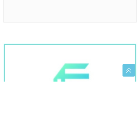
Pjevačica iz Srbije pretukla taksistu:
'Samu sebe sam iznenadila'
Rezervoari na Manjači na minimumu: Banjaluku
čekaju nova ograničenja u isporuci vode
Nova uloga slavne glumice: Ketrin
Zita Džouns kao bivša krijumčarka na
meti ubica