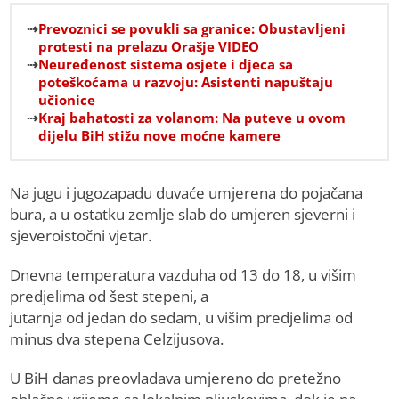
Prevoznici se povukli sa granice: Obustavljeni
protesti na prelazu Orašje VIDEO
Neuređenost sistema osjete i djeca sa
poteškoćama u razvoju: Asistenti napuštaju
učionice
Kraj bahatosti za volanom: Na puteve u ovom
dijelu BiH stižu nove moćne kamere
Na jugu i jugozapadu duvaće umjerena do pojačana
bura, a u ostatku zemlje slab do umjeren sjeverni i
sjeveroistočni vjetar.
Dnevna temperatura vazduha od 13 do 18, u višim
predjelima od šest stepeni, a
jutarnja od jedan do sedam, u višim predjelima od
minus dva stepena Celzijusova.
U BiH danas preovladava umjereno do pretežno