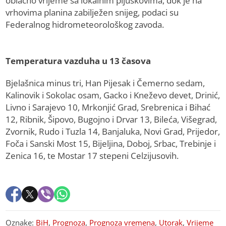
oblačno vrijeme sa lokalnim pljuskovima, dok je na
vrhovima planina zabilježen snijeg, podaci su
Federalnog hidrometeorološkog zavoda.
Temperatura vazduha u 13 časova
Bjelašnica minus tri, Han Pijesak i Čemerno sedam,
Kalinovik i Sokolac osam, Gacko i Kneževo devet, Drinić,
Livno i Sarajevo 10, Mrkonjić Grad, Srebrenica i Bihać
12, Ribnik, Šipovo, Bugojno i Drvar 13, Bileća, Višegrad,
Zvornik, Rudo i Tuzla 14, Banjaluka, Novi Grad, Prijedor,
Foča i Sanski Most 15, Bijeljina, Doboj, Srbac, Trebinje i
Zenica 16, te Mostar 17 stepeni Celzijusovih.
Oznake:
BiH
,
Prognoza
,
Prognoza vremena
,
Utorak
,
Vrijeme