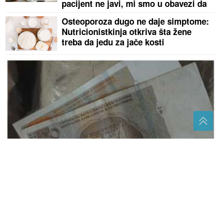
pacijent ne javi, mi smo u obavezi da
to bolovanje zatvorimo"
Osteoporoza dugo ne daje simptome:
Nutricionistkinja otkriva šta žene
treba da jedu za jače kosti
Zašto ljudi sve češće umotavaju novac u foliju?
Kardiolog o simptomima toplotnog
udara: Jedan nikako nemojte
ignorisati