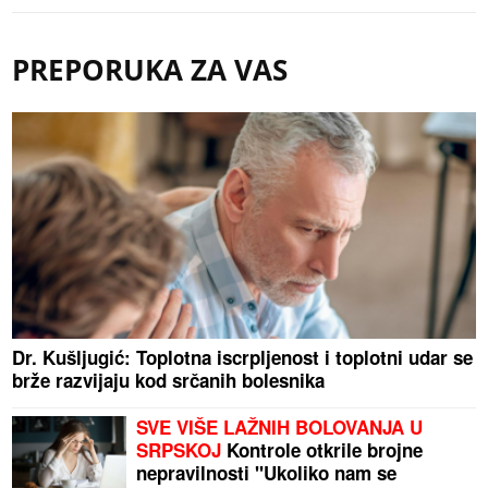
PREPORUKA ZA VAS
Dr. Kušljugić: Toplotna iscrpljenost i toplotni udar se
brže razvijaju kod srčanih bolesnika
SVE VIŠE LAŽNIH BOLOVANJA U
SRPSKOJ
Kontrole otkrile brojne
nepravilnosti "Ukoliko nam se