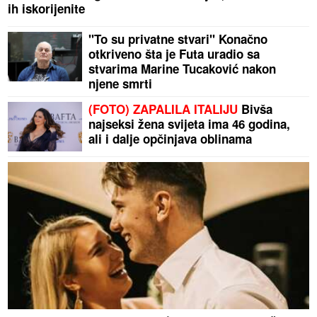
ih iskorijenite
"To su privatne stvari" Konačno
otkriveno šta je Futa uradio sa
stvarima Marine Tucaković nakon
njene smrti
(FOTO) ZAPALILA ITALIJU
Bivša
najseksi žena svijeta ima 46 godina,
ali i dalje opčinjava oblinama