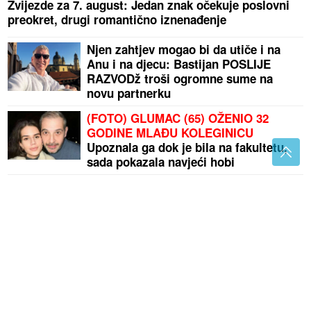
Zvijezde za 7. august: Jedan znak očekuje poslovni
preokret, drugi romantično iznenađenje
Njen zahtjev mogao bi da utiče i na
Anu i na djecu: Bastijan POSLIJE
RAZVODž troši ogromne sume na
novu partnerku
(FOTO) GLUMAC (65) OŽENIO 32
GODINE MLAĐU KOLEGINICU
Upoznala ga dok je bila na fakultetu,
sada pokazala navjeći hobi