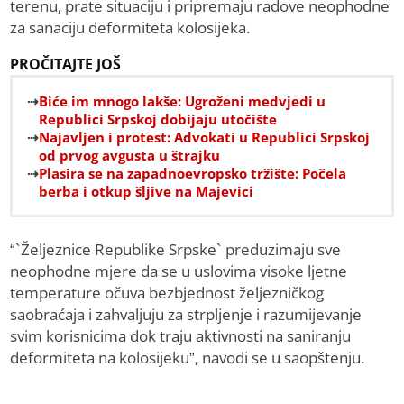
terenu, prate situaciju i pripremaju radove neophodne
za sanaciju deformiteta kolosijeka.
PROČITAJTE JOŠ
Biće im mnogo lakše: Ugroženi medvjedi u
Republici Srpskoj dobijaju utočište
Najavljen i protest: Advokati u Republici Srpskoj
od prvog avgusta u štrajku
Plasira se na zapadnoevropsko tržište: Počela
berba i otkup šljive na Majevici
“`Željeznice Republike Srpske` preduzimaju sve
neophodne mjere da se u uslovima visoke ljetne
temperature očuva bezbjednost željezničkog
saobraćaja i zahvaljuju za strpljenje i razumijevanje
svim korisnicima dok traju aktivnosti na saniranju
deformiteta na kolosijeku”, navodi se u saopštenju.