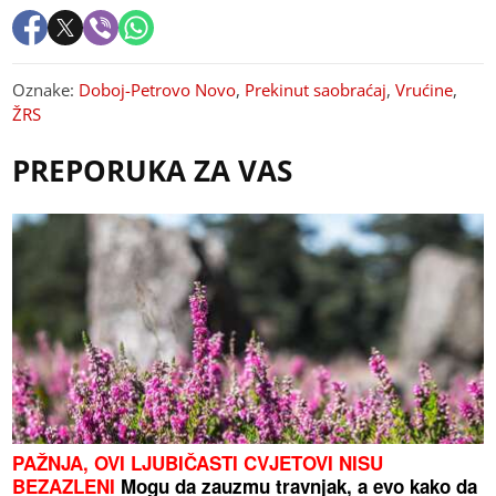
Oznake:
Doboj-Petrovo Novo
,
Prekinut saobraćaj
,
Vrućine
,
ŽRS
PREPORUKA ZA VAS
PAŽNJA, OVI LJUBIČASTI CVJETOVI NISU
BEZAZLENI
Mogu da zauzmu travnjak, a evo kako da