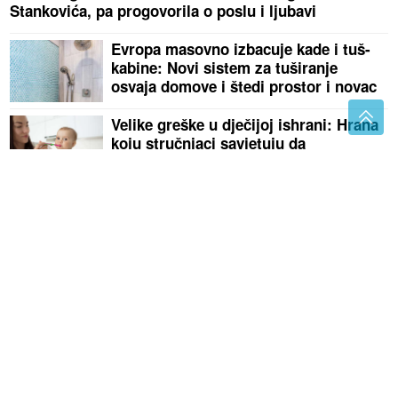
Stankovića, pa progovorila o poslu i ljubavi
Evropa masovno izbacuje kade i tuš-
kabine: Novi sistem za tuširanje
osvaja domove i štedi prostor i novac
Velike greške u dječijoj ishrani: Hrana
koju stručnjaci savjetuju da
izbjegavate
OBRATITE PAŽNJU
Ovo držite u kuhinji, a da niste ni