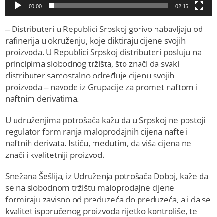
00:00
02:16
– Distributeri u Republici Srpskoj gorivo nabavljaju od
rafinerija u okruženju, koje diktiraju cijene svojih
proizvoda. U Republici Srpskoj distributeri posluju na
principima slobodnog tržišta, što znači da svaki
distributer samostalno određuje cijenu svojih
proizvoda – navode iz Grupacije za promet naftom i
naftnim derivatima.
U udruženjima potrošača kažu da u Srpskoj ne postoji
regulator formiranja maloprodajnih cijena nafte i
naftnih derivata. Ističu, međutim, da viša cijena ne
znači i kvalitetniji proizvod.
Snežana Šešlija, iz Udruženja potrošača Doboj, kaže da
se na slobodnom tržištu maloprodajne cijene
formiraju zavisno od preduzeća do preduzeća, ali da se
kvalitet isporučenog proizvoda rijetko kontroliše, te