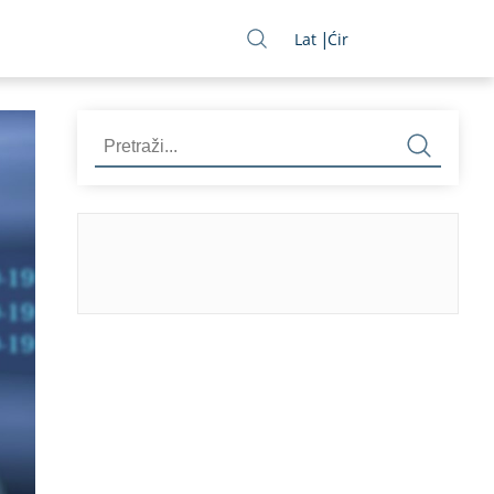
Lat
Ćir