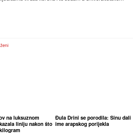
ženi
nov na luksuznom
Đula Drini se porodila: Sinu dali
kazala liniju nakon što
ime arapskog porijekla
 kilogram