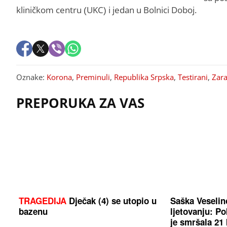
kliničkom centru (UKC) i jedan u Bolnici Doboj.
Oznake:
Korona
,
Preminuli
,
Republika Srpska
,
Testirani
,
Zara
PREPORUKA ZA VAS
TRAGEDIJA
Dječak (4) se utopio u
Saška Veseli
bazenu
ljetovanju: Po
je smršala 21