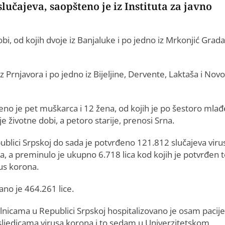
slučajeva, saopšteno je iz Instituta za javno
bi, od kojih dvoje iz Banjaluke i po jedno iz Mrkonjić Grada
z Prnjavora i po jedno iz Bijeljine, Dervente, Laktaša i Nov
eno je pet muškarca i 12 žena, od kojih je po šestoro mlađe
e životne dobi, a petoro starije, prenosi Srna.
ublici Srpskoj do sada je potvrđeno 121.812 slučajeva viru
a, a preminulo je ukupno 6.718 lica kod kojih je potvrđen t
rus korona.
ano je 464.261 lice.
lnicama u Republici Srpskoj hospitalizovano je osam pacij
sljedicama virusa korona i to sedam u Univerzitetskom