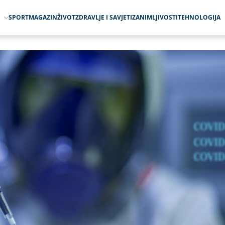
O
SPORT
MAGAZIN
ŽIVOT
ZDRAVLJE I SAVJETI
ZANIMLJIVOSTI
TEHNOLOGIJA