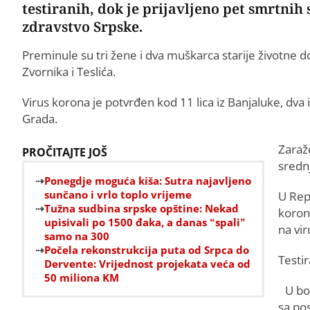
testiranih, dok je prijavljeno pet smrtnih 
zdravstvo Srpske.
Preminule su tri žene i dva muškarca starije životne do
Zvornika i Teslića.
Virus korona je potvrđen kod 11 lica iz Banjaluke, dva i
Grada.
Zaraž
PROČITAJTE JOŠ
srednj
Ponegdje moguća kiša: Sutra najavljeno
sunčano i vrlo toplo vrijeme
U Rep
Tužna sudbina srpske opštine: Nekad
koron
upisivali po 1500 đaka, a danas “spali”
na vi
samo na 300
Počela rekonstrukcija puta od Srpca do
Testir
Dervente: Vrijednost projekata veća od
50 miliona KM
U bo
sa po