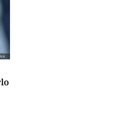
IVA
rlo