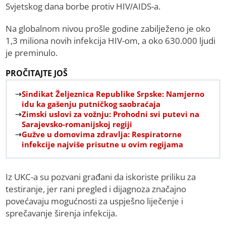
Svjetskog dana borbe protiv HIV/AIDS-a.
Na globalnom nivou prošle godine zabilježeno je oko
1,3 miliona novih infekcija HIV-om, a oko 630.000 ljudi
je preminulo.
PROČITAJTE JOŠ
Sindikat Željeznica Republike Srpske: Namjerno
idu ka gašenju putničkog saobraćaja
Zimski uslovi za vožnju: Prohodni svi putevi na
Sarajevsko-romanijskoj regiji
Gužve u domovima zdravlja: Respiratorne
infekcije najviše prisutne u ovim regijama
Iz UKC-a su pozvani građani da iskoriste priliku za
testiranje, jer rani pregled i dijagnoza značajno
povećavaju mogućnosti za uspješno liječenje i
sprečavanje širenja infekcija.