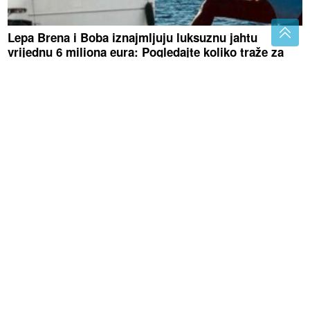
Lepa Brena i Boba iznajmljuju luksuznu jahtu
vrijednu 6 miliona eura: Pogledajte koliko traže za
najam
Ima ga svaka domaćica: Evo kako se
pravilno koristi ekspres lonac
Raščišćavanje doma: Dobro
razmislite prije nego što ovih 11
stvari bacite u smeće