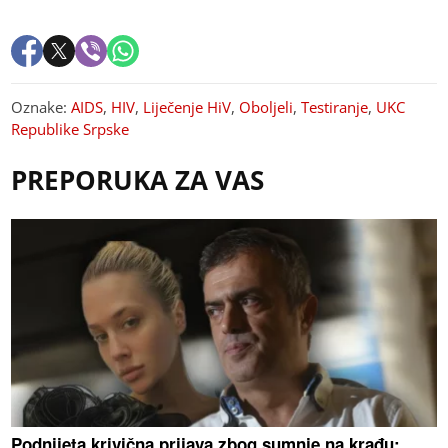
Oznake:
AIDS
,
HIV
,
Liječenje HiV
,
Oboljeli
,
Testiranje
,
UKC
Republike Srpske
PREPORUKA ZA VAS
Podnijeta krivična prijava zbog sumnje na krađu: