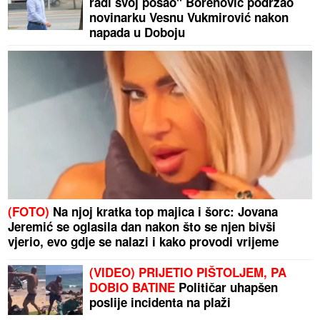
radi svoj posao" Borenović podržao
novinarku Vesnu Vukmirović nakon
napada u Doboju
(FOTO)
Na njoj kratka top majica i šorc: Jovana
Jeremić se oglasila dan nakon što se njen bivši
vjerio, evo gdje se nalazi i kako provodi vrijeme
(VIDEO) PRIJETIO PIŠTOLJEM, PA
DOBIO BATINE
Političar uhapšen
poslije incidenta na plaži