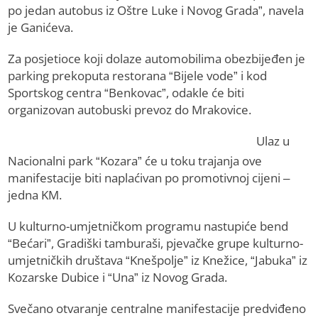
po jedan autobus iz Oštre Luke i Novog Grada”, navela
je Ganićeva.
Za posjetioce koji dolaze automobilima obezbijeđen je
parking prekoputa restorana “Bijele vode” i kod
Sportskog centra “Benkovac”, odakle će biti
organizovan autobuski prevoz do Mrakovice.
Ulaz u
Nacionalni park “Kozara” će u toku trajanja ove
manifestacije biti naplaćivan po promotivnoj cijeni –
jedna KM.
U kulturno-umjetničkom programu nastupiće bend
“Bećari”, Gradiški tamburaši, pjevačke grupe kulturno-
umjetničkih društava “Knešpolje” iz Knežice, “Јabuka” iz
Kozarske Dubice i “Una” iz Novog Grada.
Svečano otvaranje centralne manifestacije predviđeno