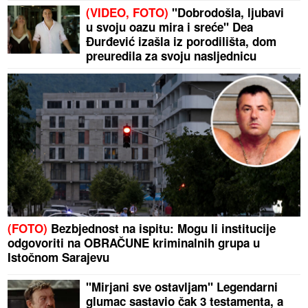
(VIDEO, FOTO)
"Dobrodošla, ljubavi
u svoju oazu mira i sreće" Dea
Đurđević izašla iz porodilišta, dom
preuredila za svoju nasljednicu
(FOTO)
Bezbjednost na ispitu: Mogu li institucije
odgovoriti na OBRAČUNE kriminalnih grupa u
Istočnom Sarajevu
"Mirjani sve ostavljam" Legendarni
glumac sastavio čak 3 testamenta, a