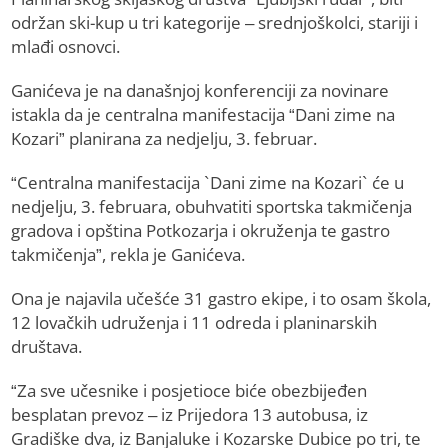
održan ski-kup u tri kategorije – srednjoškolci, stariji i
mlađi osnovci.
Ganićeva je na današnjoj konferenciji za novinare
istakla da je centralna manifestacija “Dani zime na
Kozari” planirana za nedjelju, 3. februar.
“Centralna manifestacija `Dani zime na Kozari` će u
nedjelju, 3. februara, obuhvatiti sportska takmičenja
gradova i opština Potkozarja i okruženja te gastro
takmičenja”, rekla je Ganićeva.
Ona je najavila učešće 31 gastro ekipe, i to osam škola,
12 lovačkih udruženja i 11 odreda i planinarskih
društava.
“Za sve učesnike i posjetioce biće obezbijeđen
besplatan prevoz – iz Prijedora 13 autobusa, iz
Gradiške dva, iz Banjaluke i Kozarske Dubice po tri, te