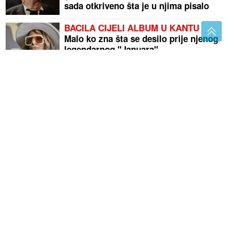
sada otkriveno šta je u njima pisalo
BACILA CIJELI ALBUM U KANTU
Malo ko zna šta se desilo prije njenog
legendarnog "Januara"
(FOTO, VIDEO)
Dragan preuredio vilu nakon raskida
sa Jovanom Jeremić: Novo ime, novi izgled i vjeridba
sa Aleksandrom
Celer nije samo začin: Ovo povrće