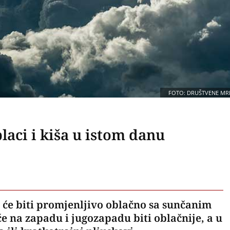
FOTO: DRUŠTVENE MR
laci i kiša u istom danu
s će biti promjenljivo oblačno sa sunčanim
će na zapadu i jugozapadu biti oblačnije, a u