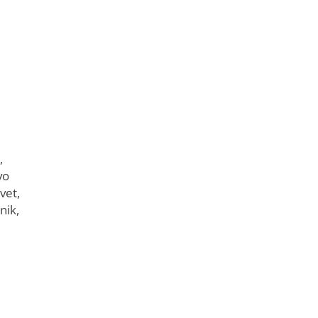
,
vo
vet,
nik,