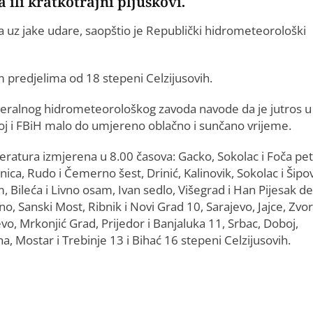
ili kratkotrajni pljuskovi.
a uz jake udare, saopštio je Republički hidrometeorološki
 predjelima od 18 stepeni Celzijusovih.
deralnog hidrometeorološkog zavoda navode da je jutros u
oj i FBiH malo do umjereno oblačno i sunčano vrijeme.
ratura izmjerena u 8.00 časova: Gacko, Sokolac i Foča pet
nica, Rudo i Čemerno šest, Drinić, Kalinovik, Sokolac i Šipo
 Bileća i Livno osam, Ivan sedlo, Višegrad i Han Pijesak de
o, Sanski Most, Ribnik i Novi Grad 10, Sarajevo, Jajce, Zvor
o, Mrkonjić Grad, Prijedor i Banjaluka 11, Srbac, Doboj,
ina, Mostar i Trebinje 13 i Bihać 16 stepeni Celzijusovih.