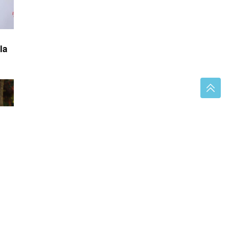
la
ĆINA