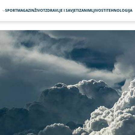
O
SPORT
MAGAZIN
ŽIVOT
ZDRAVLJE I SAVJETI
ZANIMLJIVOSTI
TEHNOLOGIJA