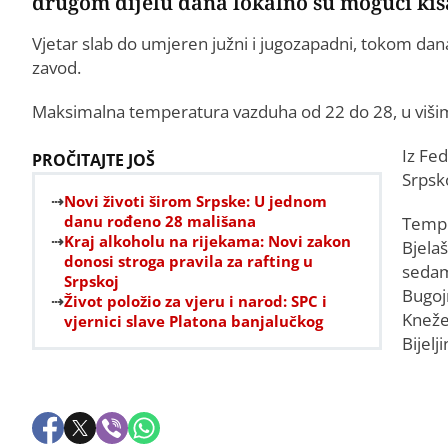
drugom dijelu dana lokalno su mogući kiša 
Vjetar slab do umjeren južni i jugozapadni, tokom dan
zavod.
Maksimalna temperatura vazduha od 22 do 28, u višim
Iz Fe
PROČITAJTE JOŠ
Srpsk
Novi životi širom Srpske: U jednom
danu rođeno 28 mališana
Tempe
Kraj alkoholu na rijekama: Novi zakon
Bjelaš
donosi stroga pravila za rafting u
sedam,
Srpskoj
Bugojn
Život položio za vjeru i narod: SPC i
Knežev
vjernici slave Platona banjalučkog
Bijelj