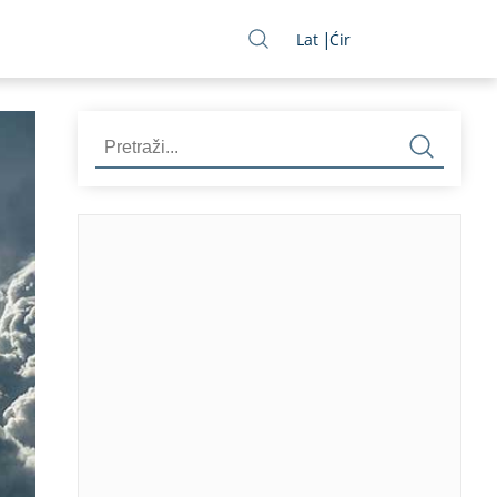
Lat
Ćir