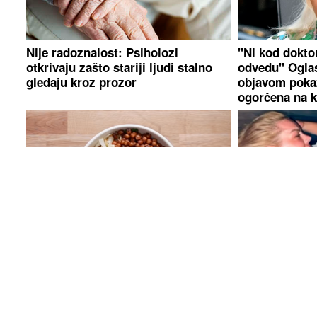
Nije radoznalost: Psiholozi
"Ni kod dokto
otkrivaju zašto stariji ljudi stalno
odvedu" Oglasi
gledaju kroz prozor
objavom pokaz
ogorčena na k
NE IGNORIŠITE OVAJ ZNAK
Ako se
GLUMICA PO
javlja često, možda vam nedostaje
Uživa na jahti
proteina