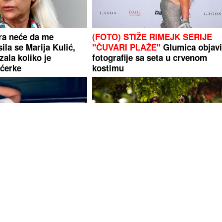
ra neće da me
(FOTO) STIŽE RIMEJK SERIJE
la se Marija Kulić,
"ČUVARI PLAŽE"
Glumica objavi
ala koliko je
fotografije sa seta u crvenom
ćerke
kostimu
KAZALA OBLINE
(FOTO) PREOKRET
Poznati
 u večernjim satima
meteorolog otkriva kad će VRU
POPUSTITI, evo šta onda slijedi