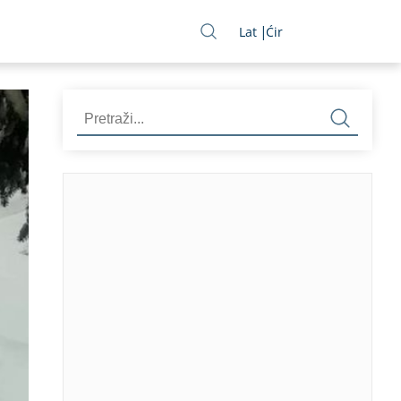
Lat
Ćir