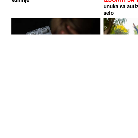
unuka sa auti
selo
VRUĆINA MIJENJA DEJSTVO
Više nema zab
LIJEKOVA
Ova grupa ljudi mora biti
najčešće izlik
posebno oprezna
Luda torta bez mlijeka i jaja:
Otkrivamo ko 