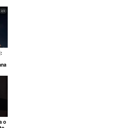
j:
ana
a o
to