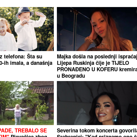
z telefona: Šta su
Majka došla na poslednji ispraća
80-ih imala, a današnja
Lijepa Ruskinja čije je TIJELO
PRONAĐENO U KOFERU kremir
u Beogradu
PADE, TREBALO SE
Severina tokom koncerta govoril
TIM"
Pjevačica zbog
Srebrenici: "Kad priznamo ono š