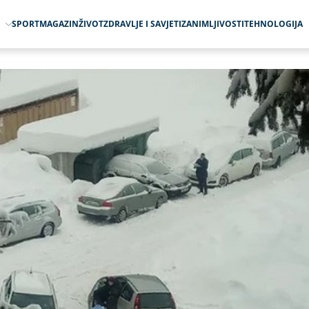
O
SPORT
MAGAZIN
ŽIVOT
ZDRAVLJE I SAVJETI
ZANIMLJIVOSTI
TEHNOLOGIJA