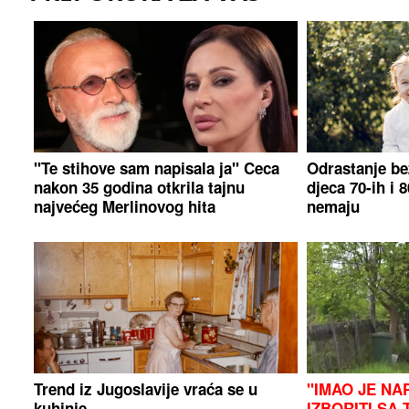
"Te stihove sam napisala ja" Ceca
Odrastanje be
nakon 35 godina otkrila tajnu
djeca 70-ih i 
najvećeg Merlinovog hita
nemaju
Trend iz Jugoslavije vraća se u
"IMAO JE NA
kuhinje
IZBORITI SA 