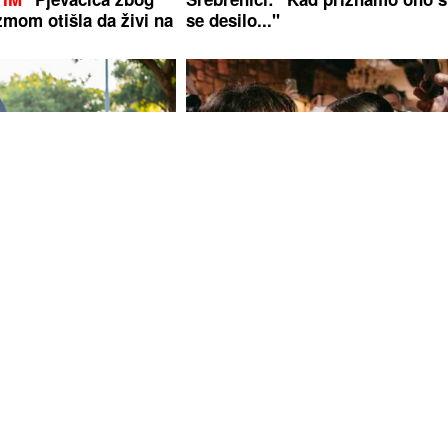
zmom otišla da živi na
se desilo..."
ušavanja: Pobijedite
Želite Čolu na vjenčanju? Otkriv
e za vježbanje!
koliko košta minuta pjevanja
je uhapšen u akciji
(FOTO)
"Naša je obaveza da