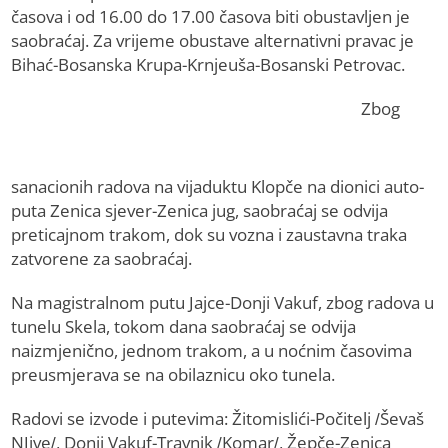
časova i od 16.00 do 17.00 časova biti obustavljen je
saobraćaj. Za vrijeme obustave alternativni pravac je
Bihać-Bosanska Krupa-Krnjeuša-Bosanski Petrovac.
Zbog
sanacionih radova na vijaduktu Klopče na dionici auto-
puta Zenica sjever-Zenica jug, saobraćaj se odvija
preticajnom trakom, dok su vozna i zaustavna traka
zatvorene za saobraćaj.
Na magistralnom putu Jajce-Donji Vakuf, zbog radova u
tunelu Skela, tokom dana saobraćaj se odvija
naizmjenično, jednom trakom, a u noćnim časovima
preusmjerava se na obilaznicu oko tunela.
Radovi se izvode i putevima: Žitomislići-Počitelj /Ševaš
NJive/, Donji Vakuf-Travnik /Komar/, Žepče-Zenica