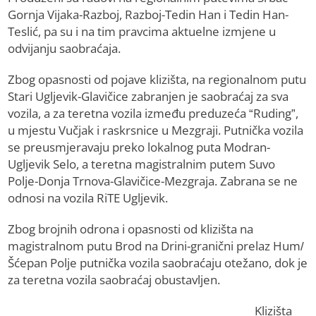
Gornja Vijaka-Razboj, Razboj-Tedin Han i Tedin Han-
Teslić, pa su i na tim pravcima aktuelne izmjene u
odvijanju saobraćaja.
Zbog opasnosti od pojave klizišta, na regionalnom putu
Stari Ugljevik-Glavičice zabranjen je saobraćaj za sva
vozila, a za teretna vozila između preduzeća “Ruding”,
u mjestu Vučjak i raskrsnice u Mezgraji. Putnička vozila
se preusmjeravaju preko lokalnog puta Modran-
Ugljevik Selo, a teretna magistralnim putem Suvo
Polje-Donja Trnova-Glavičice-Mezgraja. Zabrana se ne
odnosi na vozila RiTE Ugljevik.
Zbog brojnih odrona i opasnosti od klizišta na
magistralnom putu Brod na Drini-granični prelaz Hum/
Šćepan Polje putnička vozila saobraćaju otežano, dok je
za teretna vozila saobraćaj obustavljen.
Klizišta