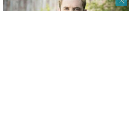
Vara ljude i iznuđuje novac: Crnogorski glumac
našao se usred prevare, hitno se oglasio
Rijetka antitijela mogu pomoći u
ranom otkrivanju lupusa i drugih
autoimunih bolesti
Fotografija izazvala reakcije: "Skoro
svaka druga kuća ima ovo pored
ulaznih vrata, čemu služi?"