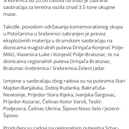
Srebrenica do 20.00 časova na snazi je zabrana
saobraćaja za teretna vozila iznad 3,5 tone ukupne
mase.
Takođe, povodom održavanja komemorativnog skupa
u Potočarima u Srebrenici zabranjen je prevoz
eksplozivnih materija u drumskom saobraćaju na
dionicama magistralnih puteva Drinjača-Konjević Polje-
Milići, Vlasenica-Luke i Konjević Polje-Bratunac, te na
dionicama regionalnih puteva Drinjača-Bratunac,
Bratunac-Srebrenica i Srebrenica-Zeleni Jadar.
Izmjene u saobraćaju zbog radova su na putevima Stari
Majdan-Banjaluka, Doboj-Rudanka, Bakračuša-
Nevesinje, Prijedor-Stara Rijeka, Ivanjska-Šargovac,
Prijedor-Kozarac, Čelinac-Kotor Varoš, Teslić-
Podjezera, Čelinac-Ukrina, Šipovo-Novo Selo i Jezero-
Šipovo.
Produženi su radovi na regionalnim putevima Srbac-