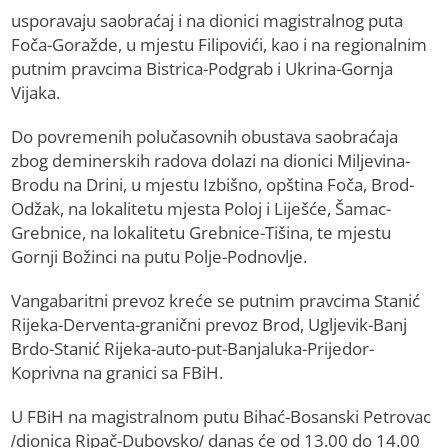
usporavaju saobraćaj i na dionici magistralnog puta
Foča-Goražde, u mjestu Filipovići, kao i na regionalnim
putnim pravcima Bistrica-Podgrab i Ukrina-Gornja
Vijaka.
Do povremenih polučasovnih obustava saobraćaja
zbog deminerskih radova dolazi na dionici Miljevina-
Brodu na Drini, u mjestu Izbišno, opština Foča, Brod-
Odžak, na lokalitetu mjesta Poloj i Liješće, Šamac-
Grebnice, na lokalitetu Grebnice-Tišina, te mjestu
Gornji Božinci na putu Polje-Podnovlje.
Vangabaritni prevoz kreće se putnim pravcima Stanić
Rijeka-Derventa-granični prevoz Brod, Ugljevik-Banj
Brdo-Stanić Rijeka-auto-put-Banjaluka-Prijedor-
Koprivna na granici sa FBiH.
U FBiH na magistralnom putu Bihać-Bosanski Petrovac
/dionica Ripač-Dubovsko/ danas će od 13.00 do 14.00