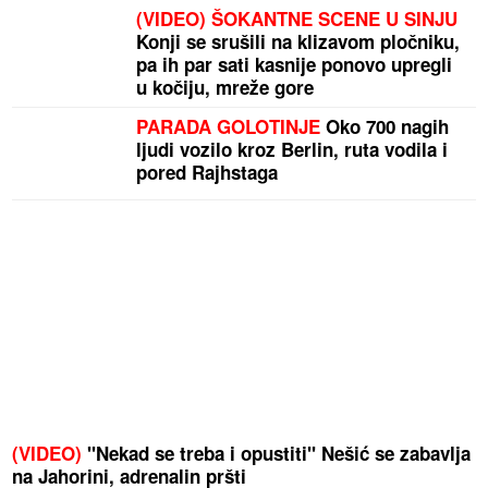
(VIDEO) ŠOKANTNE SCENE U SINJU
Konji se srušili na klizavom pločniku,
pa ih par sati kasnije ponovo upregli
u kočiju, mreže gore
PARADA GOLOTINJE
Oko 700 nagih
ljudi vozilo kroz Berlin, ruta vodila i
pored Rajhstaga
(VIDEO)
"Nekad se treba i opustiti" Nešić se zabavlja
na Jahorini, adrenalin pršti