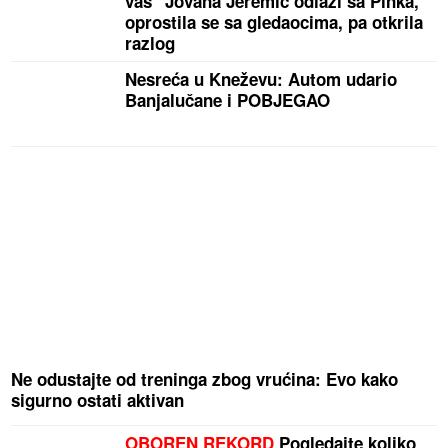
vas" Jovana Jeremić odlazi sa Pinka,
oprostila se sa gledaocima, pa otkrila
razlog
Nesreća u Kneževu: Autom udario
Banjalučane i POBJEGAO
Ne odustajte od treninga zbog vrućina: Evo kako
sigurno ostati aktivan
OBOREN REKORD
Pogledajte koliko