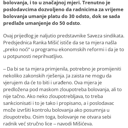
bolovanja, i to u značajnoj mjeri. Trenutno je
poslodavcima dozvoljeno da radnicima za vrijeme
bolovanja umanje platu do 30 odsto, dok se sada
predlaže umanjenje do 50 odsto
.
Ovaj prijedlog je naljutio predstavnike Saveza sindikata.
Predsjednica Ranka Mišić ističe da se ta mjera našla
„preko noći“ u programu ekonomskih reformi i da je to
u potpunosti neprihvatljivo.
– Da bi se ta mjera primjenila, potrebno je promijeniti
nekoliko zakonskih rješenja. Ja zaista ne mogu da
vjerujem da će to biti i urađeno. Ova mjera je
predložena pod maskom zloupotreba bolovanja, ali to
nije tačno. Ako neko zloupotrebljava, to treba
sankcionisati i to je tako i propisano, a i poslodavac
može izvršiti kontrolu bolovanja ako posumnja u
zloupotrebu. Osim toga, bolovanje ne otvara sebi
radnik već stručno lice – navodi Mišićeva.