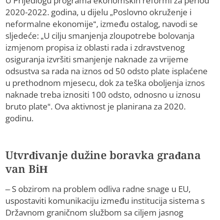
U Prijedlogu programa ekonomskih reformi za period
2020-2022. godina, u dijelu „Poslovno okruženje i
neformalne ekonomije“, između ostalog, navodi se
sljedeće: „U cilju smanjenja zloupotrebe bolovanja
izmjenom propisa iz oblasti rada i zdravstvenog
osiguranja izvršiti smanjenje naknade za vrijeme
odsustva sa rada na iznos od 50 odsto plate isplaćene
u prethodnom mjesecu, dok za teška oboljenja iznos
naknade treba iznositi 100 odsto, odnosno u iznosu
bruto plate“. Ova aktivnost je planirana za 2020.
godinu.
Utvrđivanje dužine boravka građana
van BiH
– S obzirom na problem odliva radne snage u EU,
uspostaviti komunikaciju između institucija sistema s
Državnom graničnom službom sa ciljem jasnog