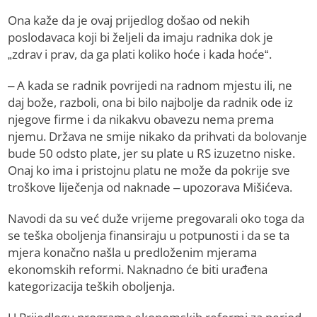
Ona kaže da je ovaj prijedlog došao od nekih
poslodavaca koji bi željeli da imaju radnika dok je
„zdrav i prav, da ga plati koliko hoće i kada hoće“.
– A kada se radnik povrijedi na radnom mjestu ili, ne
daj bože, razboli, ona bi bilo najbolje da radnik ode iz
njegove firme i da nikakvu obavezu nema prema
njemu. Država ne smije nikako da prihvati da bolovanje
bude 50 odsto plate, jer su plate u RS izuzetno niske.
Onaj ko ima i pristojnu platu ne može da pokrije sve
troškove liječenja od naknade – upozorava Mišićeva.
Navodi da su već duže vrijeme pregovarali oko toga da
se teška oboljenja finansiraju u potpunosti i da se ta
mjera konačno našla u predloženim mjerama
ekonomskih reformi. Naknadno će biti urađena
kategorizacija teških oboljenja.