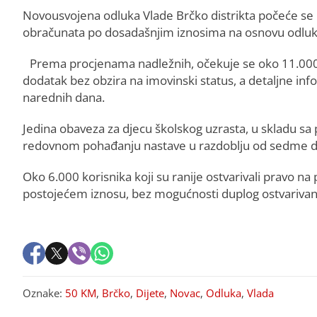
Novousvojena odluka Vlade Brčko distrikta počeće se pr
obračunata po dosadašnjim iznosima na osnovu odluke 
Prema procjenama nadležnih, očekuje se oko 11.000 no
dodatak bez obzira na imovinski status, a detaljne in
narednih dana.
Jedina obaveza za djecu školskog uzrasta, u skladu sa 
redovnom pohađanju nastave u razdoblju od sedme do
Oko 6.000 korisnika koji su ranije ostvarivali pravo na
postojećem iznosu, bez mogućnosti duplog ostvarivan
Oznake:
50 KM
,
Brčko
,
Dijete
,
Novac
,
Odluka
,
Vlada