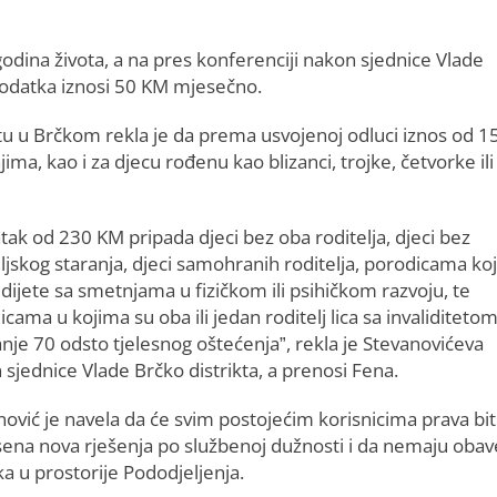
odina života, a na pres konferenciji nakon sjednice Vlade
 dodatka iznosi 50 KM mjesečno.
itu u Brčkom rekla je da prema usvojenoj odluci iznos od 1
ma, kao i za djecu rođenu kao blizanci, trojke, četvorke ili
tak od 230 KM pripada djeci bez oba roditelja, djeci bez
ljskog staranja, djeci samohranih roditelja, porodicama ko
dijete sa smetnjama u fizičkom ili psihičkom razvoju, te
cama u kojima su oba ili jedan roditelj lica sa invaliditeto
nje 70 odsto tjelesnog oštećenja”, rekla je Stevanovićeva
sjednice Vlade Brčko distrikta, a prenosi Fena.
ović je navela da će svim postojećim korisnicima prava bit
ena nova rješenja po službenoj dužnosti i da nemaju oba
a u prostorije Pododjeljenja.