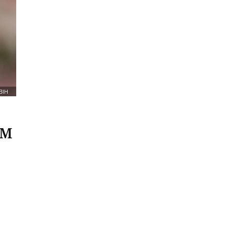
BIH
KM