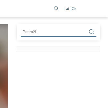
Lat
Ćir