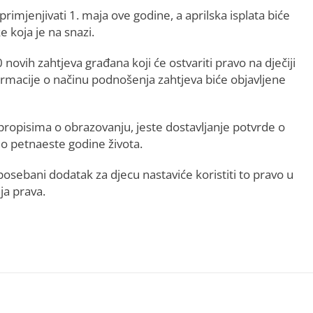
imjenjivati 1. maja ove godine, a aprilska isplata biće
koja je na snazi.
vih zahtjeva građana koji će ostvariti pravo na dječiji
formacije o načinu podnošenja zahtjeva biće objavljene
propisima o obrazovanju, jeste dostavljanje potvrde o
 petnaeste godine života.
 posebani dodatak za djecu nastaviće koristiti to pravo u
ja prava.