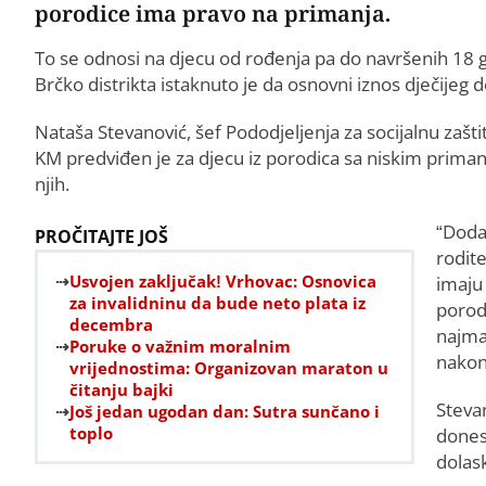
porodice ima pravo na primanja.
To se odnosi na djecu od rođenja pa do navršenih 18 g
Brčko distrikta istaknuto je da osnovni iznos dječijeg
Nataša Stevanović, šef Pododjeljenja za socijalnu zašt
KM predviđen je za djecu iz porodica sa niskim primanji
njih.
“Doda
PROČITAJTE JOŠ
rodite
Usvojen zaključak! Vrhovac: Osnovica
imaju 
za invalidninu da bude neto plata iz
porodi
decembra
najma
Poruke o važnim moralnim
nakon 
vrijednostima: Organizovan maraton u
čitanju bajki
Stevan
Još jedan ugodan dan: Sutra sunčano i
toplo
dones
dolask