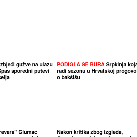
zbjeći gužve na ulazu
PODIGLA SE BURA
Srpkinja koj
Spas sporedni putevi
radi sezonu u Hrvatskoj progovor
elja
o bakšišu
revara" Glumac
Nakon kritika zbog izgleda,