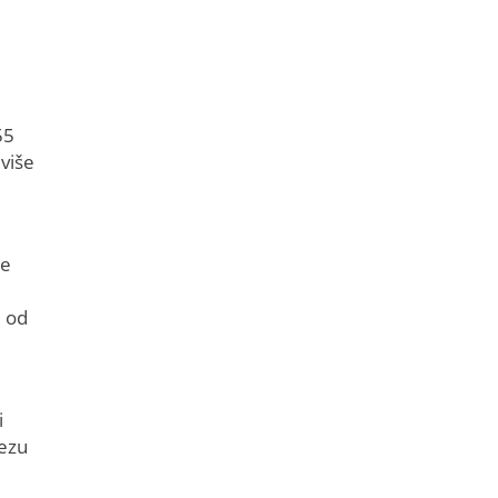
55
 više
je
m od
i
vezu