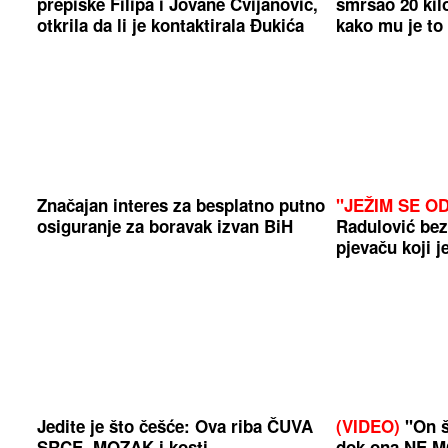
prepiske Filipa i Jovane Cvijanović,
smršao 20 kil
otkrila da li je kontaktirala Đukića
kako mu je to
Značajan interes za besplatno putno
"JEŽIM SE O
osiguranje za boravak izvan BiH
Radulović bez
pjevaču koji j
Jedite je što češće: Ova riba ČUVA
(VIDEO)
"On š
SRCE, MOZAK i kosti
dok ona NE M