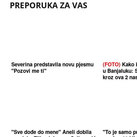
PREPORUKA ZA VAS
Severina predstavila novu pjesmu
(FOTO)
Kako i
"Pozovi me ti"
u Banjaluku: 
kroz ova 2 nas
"Sve dođe do mene" Aneli dobila
"To je samo p