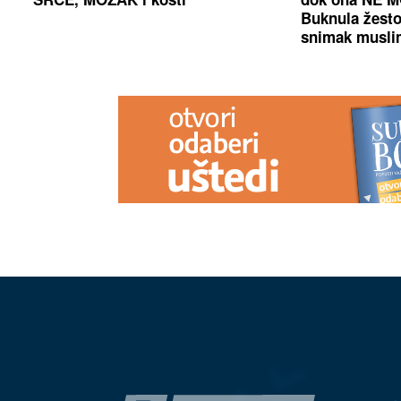
Buknula žesto
snimak muslim