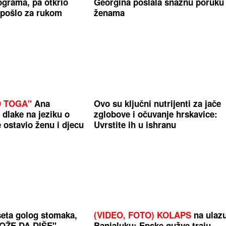
ograma, pa otkrio
Georgina poslala snažnu poruku
 pošlo za rukom
ženama
D TOGA"
Ana
Ovo su ključni nutrijenti za jače
 dlake na jeziku o
zglobove i očuvanje hrskavice:
e ostavio ženu i djecu
Uvrstite ih u ishranu
eta golog stomaka,
(VIDEO, FOTO) KOLAPS
na ulaz
OŽE DA DIŠE"
Banjaluku: Epske gužve traju