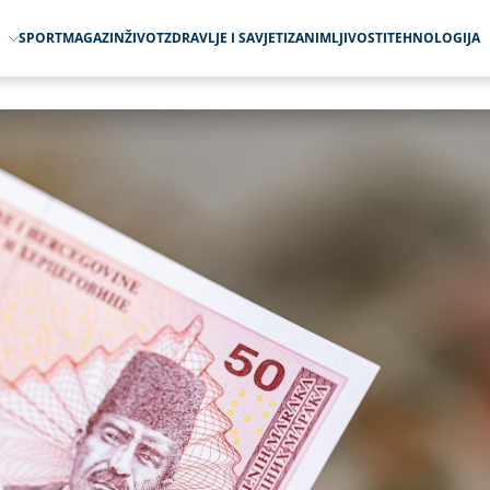
O
SPORT
MAGAZIN
ŽIVOT
ZDRAVLJE I SAVJETI
ZANIMLJIVOSTI
TEHNOLOGIJA