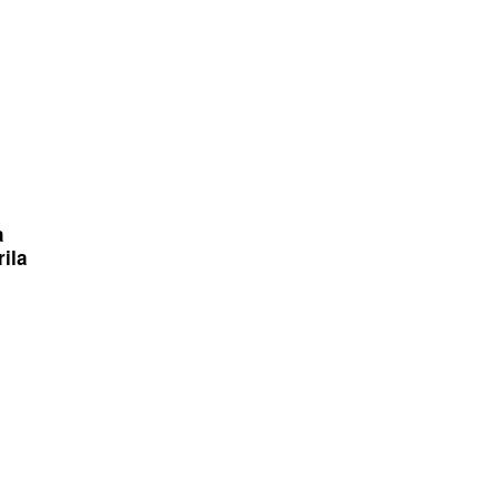
a
ila