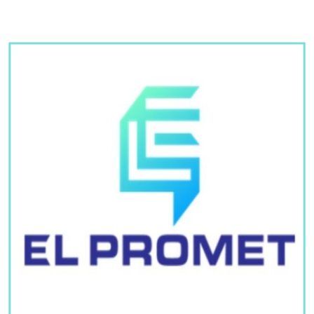
Bili ste u zabludi: Evo šta zapravo znači kada sanjate
pokojnika
Da li biste ovo jeli: Stvorena genetski
modifikovana salata sa proteinima
mesa
WeatherNext sada dostupan svima:
Googleov AI model može ranije
upozoriti na uragane