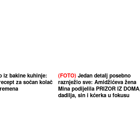
 iz bakine kuhinje:
(FOTO)
Jedan detalj posebno
recept za sočan kolač
raznježio sve: Amidžićeva žena
vremena
Mina podijelila PRIZOR IZ DOMA
dadilja, sin i kćerka u fokusu