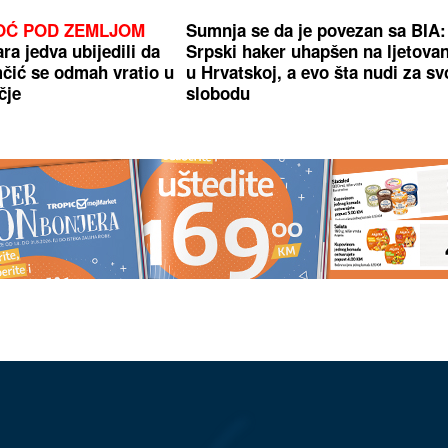
NOĆ POD ZEMLJOM
Sumnja se da je povezan sa BIA:
a jedva ubijedili da
Srpski haker uhapšen na ljetova
čić se odmah vratio u
u Hrvatskoj, a evo šta nudi za sv
čje
slobodu