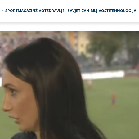
O
SPORT
MAGAZIN
ŽIVOT
ZDRAVLJE I SAVJETI
ZANIMLJIVOSTI
TEHNOLOGIJA