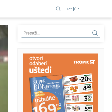
Lat
Ćir