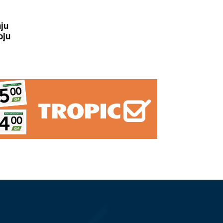
nju
oju