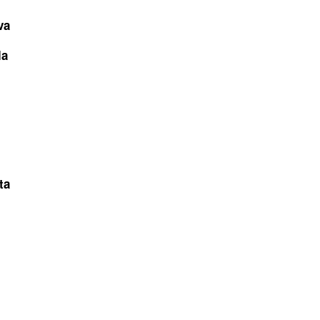
va
la
ta