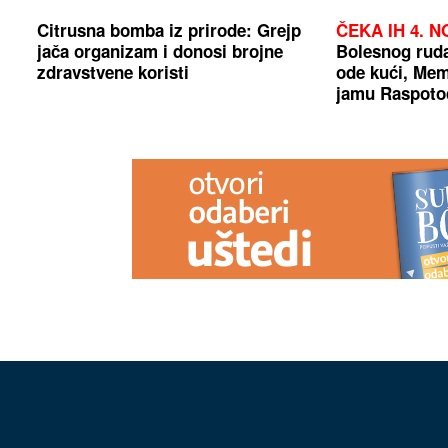
Citrusna bomba iz prirode: Grejp
ČEKA IH 4. 
jača organizam i donosi brojne
Bolesnog rudar
zdravstvene koristi
ode kući, Mem
jamu Raspoto