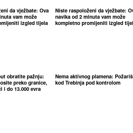
ženi da vježbate: Ova
Niste raspoloženi da vježbate: O
minuta vam može
navika od 2 minuta vam može
ijeniti izgled tijela
kompletno promijeniti izgled tije
ut obratite pažnju:
Nema aktivnog plamena: Požariš
osite preko granice,
kod Trebinja pod kontrolom
i i do 13.000 evra