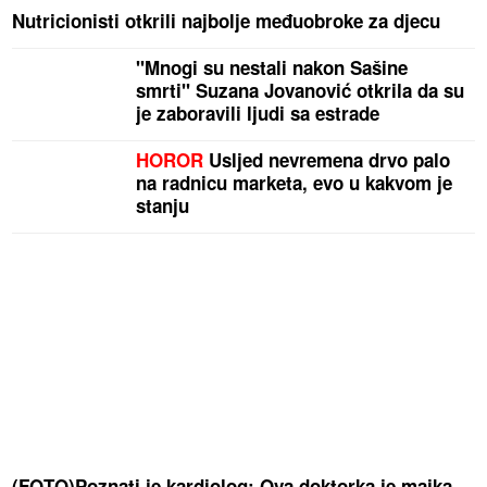
Nutricionisti otkrili najbolje međuobroke za djecu
"Mnogi su nestali nakon Sašine
smrti" Suzana Jovanović otkrila da su
je zaboravili ljudi sa estrade
HOROR
Usljed nevremena drvo palo
na radnicu marketa, evo u kakvom je
stanju
(FOTO)Poznati je kardiolog: Ova doktorka je majka