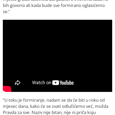
bih govorio ali kada bude sve formirano oglasićemo
se.”
“U toku je formiranje, nadam se da će biti u roku od
mjesec dana, kako će se zvati odlučićemo već, možda
Pravda za sve. Naziv nije bitan, nije ni priča koju