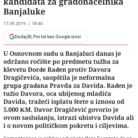
kandidata za gradonačelnika
Banjaluke
17.09.2019. | 18:40
Dodaj BL Portal kao Google izvor
U Osnovnom sudu u Banjaluci danas je
održano ročište po predmetu tužba za
klevetu Đorđe Rađen protiv Davora
Dragičevića, saopštila je neformalna
grupa građana Pravda za Davida. Rađen je
tužio Davora, oca ubijenog mladića
Davida, tražeći isplatu štete u iznosu od
5.000 KM. Davor Dragičević govorio je
ovom saslušanju, istrazi ubistva Davida ali
i o novom političkom pokretu i ciljevima.