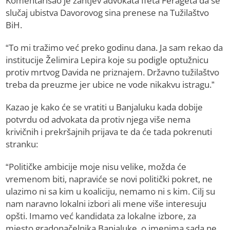
Komentarisao je zahtjev advokata Ifeta Ferageta da se
slučaj ubistva Davorovog sina prenese na Tužilaštvo
BiH.
“To mi tražimo već preko godinu dana. Ja sam rekao da
institucije Želimira Lepira koje su podigle optužnicu
protiv mrtvog Davida ne priznajem. Državno tužilaštvo
treba da preuzme jer ubice ne vode nikakvu istragu.”
Kazao je kako će se vratiti u Banjaluku kada dobije
potvrdu od advokata da protiv njega više nema
krivičnih i prekršajnih prijava te da će tada pokrenuti
stranku:
“Političke ambicije moje nisu velike, možda će
vremenom biti, napraviće se novi politički pokret, ne
ulazimo ni sa kim u koaliciju, nemamo ni s kim. Cilj su
nam naravno lokalni izbori ali mene više interesuju
opšti. Imamo već kandidata za lokalne izbore, za
mjesto gradonačelnika Banjaluke, o imenima sada ne