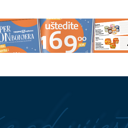
oji se vraća: Zašto
Bez sokova i suza: Mali trikovi d
u kašiku ispod jastuka
djeca zavole običnu vodu
kazao oca koji je
Istraživanje pokazalo: Žene sa