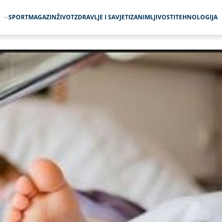
O
SPORT
MAGAZIN
ŽIVOT
ZDRAVLJE I SAVJETI
ZANIMLJIVOSTI
TEHNOLOGIJA