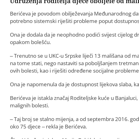
Udruženja roditelja djece oboljele od mali
Berićeva je povodom obilježevanja Međunarodnog dana 
potrebno sistemski riješiti probleme poput dostupnost
Ona je dodala da je neophodno podići svijest cijelog 
opakom bolešću.
– Trenutno se u UKC-u Srpske liječi 13 mališana od malig
na tome stati, nego nastaviti sa poboljšanjem tretmana
ovih bolesti, kao i riješiti određene socijalne problem
Ona je napomenula da je dostupnost lijekova slaba, ka
Berićeva je istakla značaj Roditeljske kuće u Banjaluci
malignih bolesti.
– Taj broj se stalno mijenja, a od septembra 2016. god
oko 75 djece – rekla je Berićeva.