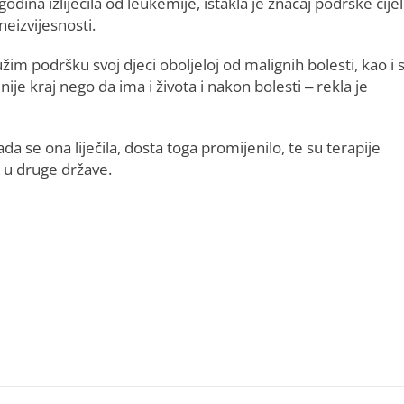
odina izliječila od leukemije, istakla je značaj podrške cije
neizvijesnosti.
im podršku svoj djeci oboljeloj od malignih bolesti, kao i 
nije kraj nego da ima i života i nakon bolesti – rekla je
da se ona liječila, dosta toga promijenilo, te su terapije
i u druge države.