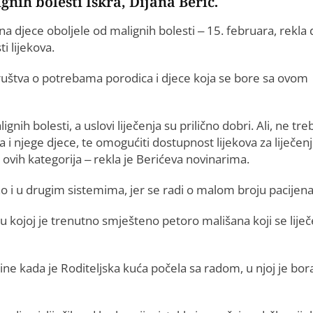
gnih bolesti Iskra, Dijana Berić.
djece oboljele od malignih bolesti – 15. februara, rekla 
i lijekova.
društva o potrebama porodica i djece koja se bore sa ovom
nih bolesti, a uslovi liječenja su prilično dobri. Ali, ne tre
 i njege djece, te omogućiti dostupnost lijekova za liječen
e ovih kategorija – rekla je Berićeva novinarima.
o i u drugim sistemima, jer se radi o malom broju pacijena
, u kojoj je trenutno smješteno petoro mališana koji se lije
ine kada je Roditeljska kuća počela sa radom, u njoj je bora