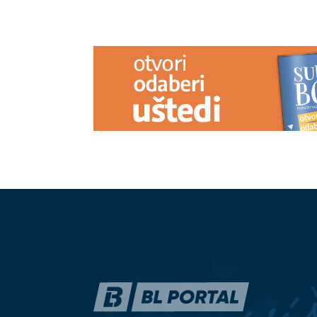
PREPORUKA ZA VAS
Pune ruke posla za policiju: Zbog
Stari običaj k
zloupotrebe droga u Banjaluci
ljudi stavljaj
SANKCIONISANO 5 OSOBA
prije spavanja
Nije odmah nakon rođenja bebe:
Božo Vrećo po