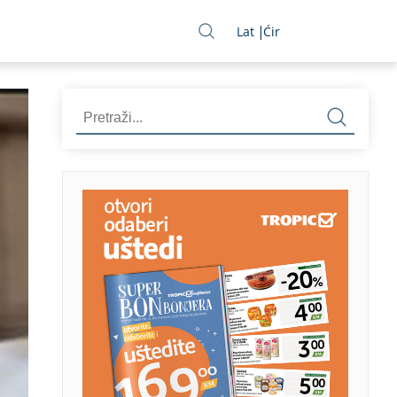
Lat
Ćir