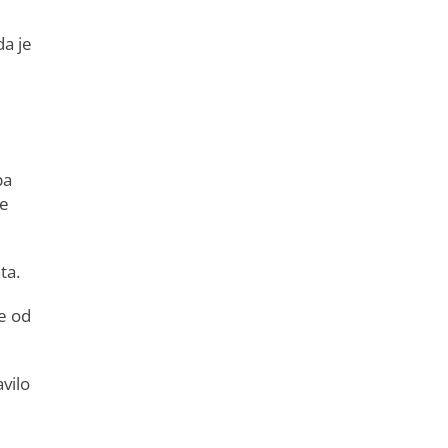
da je
ba
je
ta.
če od
vilo