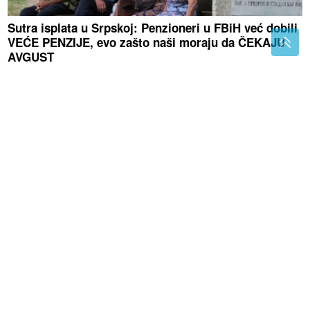
Sutra isplata u Srpskoj: Penzioneri u FBiH već dobili
VEĆE PENZIJE, evo zašto naši moraju da ČEKAJU
AVGUST
(VIDEO, FOTO)
Policija ga izvela
bosog sa lisicama na rukama: Ovo je
Zoran osumnjičen za ubistvo majke
na Novom Beogradu, ušao u vozilo
hitne pomoći
Utišavate li radio kad tražite parking?
Evo zašto to činite