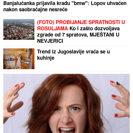
Banjalučanka prijavila krađu "bmw": Lopov uhvaćen
nakon saobraćajne nesreće
(FOTO) PROBIJANJE SPRATNOSTI U
ROSULJAMA
Ko i zašto dozvoljava
zgrade od 7 spratova, MJEŠTANI U
NEVJERICI
Trend iz Jugoslavije vraća se u
kuhinje