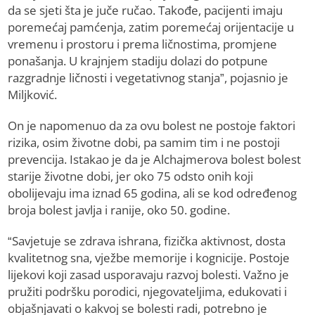
da se sjeti šta je juče ručao. Takođe, pacijenti imaju
poremećaj pamćenja, zatim poremećaj orijentacije u
vremenu i prostoru i prema ličnostima, promjene
ponašanja. U krajnjem stadiju dolazi do potpune
razgradnje ličnosti i vegetativnog stanja”, pojasnio je
Miljković.
On je napomenuo da za ovu bolest ne postoje faktori
rizika, osim životne dobi, pa samim tim i ne postoji
prevencija. Istakao je da je Alchajmerova bolest bolest
starije životne dobi, jer oko 75 odsto onih koji
obolijevaju ima iznad 65 godina, ali se kod određenog
broja bolest javlja i ranije, oko 50. godine.
“Savjetuje se zdrava ishrana, fizička aktivnost, dosta
kvalitetnog sna, vježbe memorije i kognicije. Postoje
lijekovi koji zasad usporavaju razvoj bolesti. Važno je
pružiti podršku porodici, njegovateljima, edukovati i
objašnjavati o kakvoj se bolesti radi, potrebno je