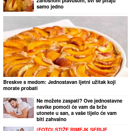
zanosnom plavušom, svi se pitaju
samo jedno
Breskve s medom: Jednostavan ljetni užitak koji
morate probati
Ne možete zaspati? Ove jednostavne
navike pomoći će vam da brže
utonete u san, a vaše tijelo će vam
biti zahvalno
(FOTO) STIŽE RIMEJK SERIJE