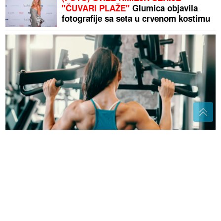
"ČUVARI PLAŽE"
Glumica objavila
fotografije sa seta u crvenom kostimu
Četiri horoskopska znaka u kojima se rađaju najbolji
sportisti
Ako imate ova 3 broja u JMBG, pravi
ste sretnici
Poslije skandala u Sarajevu, uslijedio