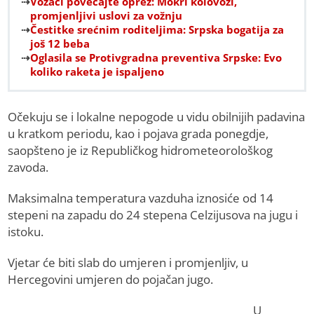
Vozači povećajte oprez: Mokri kolovozi,
promjenljivi uslovi za vožnju
Čestitke srećnim roditeljima: Srpska bogatija za
još 12 beba
Oglasila se Protivgradna preventiva Srpske: Еvo
koliko raketa je ispaljeno
Očekuju se i lokalne nepogode u vidu obilnijih padavina
u kratkom periodu, kao i pojava grada ponegdje,
saopšteno je iz Republičkog hidrometeorološkog
zavoda.
Maksimalna temperatura vazduha iznosiće od 14
stepeni na zapadu do 24 stepena Celzijusova na jugu i
istoku.
Vjetar će biti slab do umjeren i promjenljiv, u
Hercegovini umjeren do pojačan jugo.
U