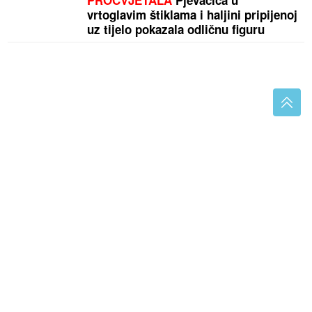
PROCVJETALA
Pjevačica u
vrtoglavim štiklama i haljini pripijenoj
uz tijelo pokazala odličnu figuru
(FOTO)
Jedan detalj posebno raznježio sve:
Amidžićeva žena Mina podijelila PRIZOR IZ DOMA,
dadilja, sin i kćerka u fokusu
"Jesi li ti normalan" Prijedorčanin
krenuo prema Njemačkoj, pa
ZABORAVIO SUPRUGU na prelazu
Gradiška