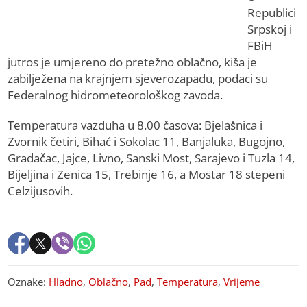
Republici
Srpskoj i
FBiH
jutros je umjereno do pretežno oblačno, kiša je
zabilježena na krajnjem sjeverozapadu, podaci su
Federalnog hidrometeorološkog zavoda.
Temperatura vazduha u 8.00 časova: Bjelašnica i
Zvornik četiri, Bihać i Sokolac 11, Banjaluka, Bugojno,
Gradačac, Jajce, Livno, Sanski Most, Sarajevo i Tuzla 14,
Bijeljina i Zenica 15, Trebinje 16, a Mostar 18 stepeni
Celzijusovih.
Oznake:
Hladno
,
Oblačno
,
Pad
,
Temperatura
,
Vrijeme