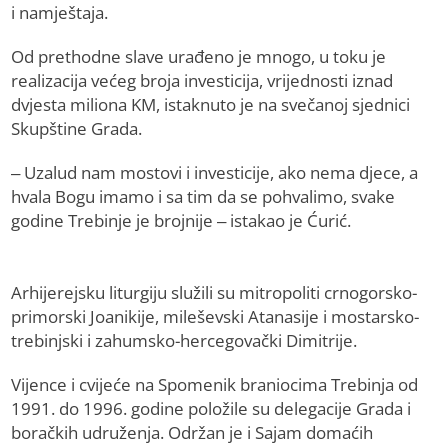
i namještaja.
Od prethodne slave urađeno je mnogo, u toku je
realizacija većeg broja investicija, vrijednosti iznad
dvjesta miliona KM, istaknuto je na svečanoj sjednici
Skupštine Grada.
– Uzalud nam mostovi i investicije, ako nema djece, a
hvala Bogu imamo i sa tim da se pohvalimo, svake
godine Trebinje je brojnije – istakao je Ćurić.
Arhijerejsku liturgiju služili su mitropoliti crnogorsko-
primorski Јoanikije, mileševski Atanasije i mostarsko-
trebinjski i zahumsko-hercegovački Dimitrije.
Vijence i cvijeće na Spomenik braniocima Trebinja od
1991. do 1996. godine položile su delegacije Grada i
boračkih udruženja. Održan je i Sajam domaćih