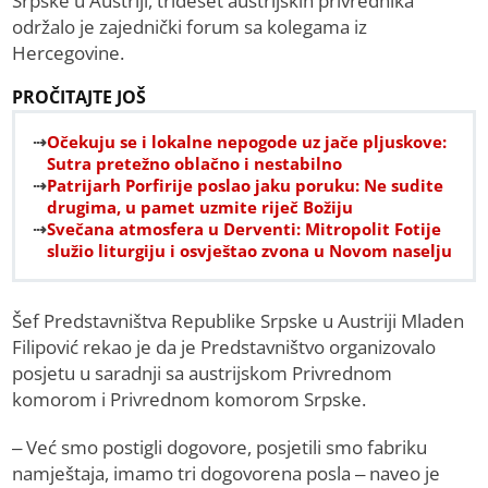
Srpske u Austriji, trideset austrijskih privrednika
održalo je zajednički forum sa kolegama iz
Hercegovine.
PROČITAJTE JOŠ
Očekuju se i lokalne nepogode uz jače pljuskove:
Sutra pretežno oblačno i nestabilno
Patrijarh Porfirije poslao jaku poruku: Ne sudite
drugima, u pamet uzmite riječ Božiju
Svečana atmosfera u Derventi: Mitropolit Fotije
služio liturgiju i osvještao zvona u Novom naselju
Šef Predstavništva Republike Srpske u Austriji Mladen
Filipović rekao je da je Predstavništvo organizovalo
posjetu u saradnji sa austrijskom Privrednom
komorom i Privrednom komorom Srpske.
– Već smo postigli dogovore, posjetili smo fabriku
namještaja, imamo tri dogovorena posla – naveo je