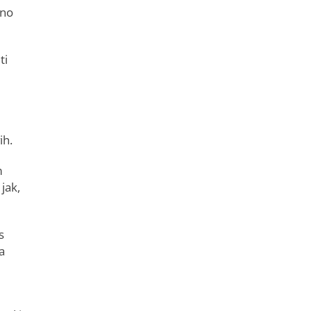
eno
ti
ih.
m
jak,
s
a