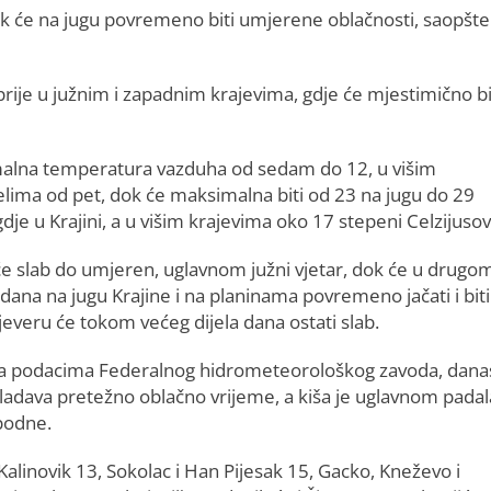
ok će na jugu povremeno biti umjerene oblačnosti, saopšt
rije u južnim i zapadnim krajevima, gdje će mjestimično bi
alna temperatura vazduha od sedam do 12, u višim
elima od pet, dok će maksimalna biti od 23 na jugu do 29
je u Krajini, a u višim krajevima oko 17 stepeni Celzijusov
e slab do umjeren, uglavnom južni vjetar, dok će u drugo
 dana na jugu Krajine i na planinama povremeno jačati i biti 
jeveru će tokom većeg dijela dana ostati slab.
 podacima Federalnog hidrometeorološkog zavoda, dana
ladava pretežno oblačno vrijeme, a kiša je uglavnom padal
 podne.
alinovik 13, Sokolac i Han Pijesak 15, Gacko, Kneževo i