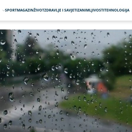
O
SPORT
MAGAZIN
ŽIVOT
ZDRAVLJE I SAVJETI
ZANIMLJIVOSTI
TEHNOLOGIJA