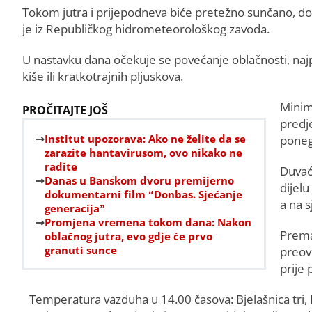
Tokom jutra i prijepodneva biće pretežno sunčano, d
je iz Republičkog hidrometeorološkog zavoda.
U nastavku dana očekuje se povećanje oblačnosti, najp
kiše ili kratkotrajnih pljuskova.
Minim
PROČITAJTE JOŠ
predj
Institut upozorava: Ako ne želite da se
ponegd
zarazite hantavirusom, ovo nikako ne
radite
Duvać
Danas u Banskom dvoru premijerno
dijelu
dokumentarni film “Donbas. Sjećanje
a na s
generacija”
Promjena vremena tokom dana: Nakon
Prema
oblačnog jutra, evo gdje će prvo
granuti sunce
preov
prije
Temperatura vazduha u 14.00 časova: Bjelašnica tri, K