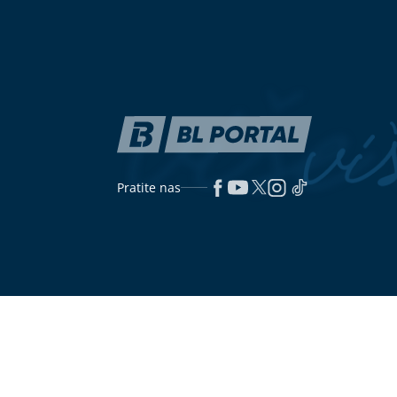
HOROR
Mladić (27) teško
Citrusna bomb
povrijeđen usljed eksplozije plinske
jača organiza
boce, ljekari mu se bore za život
zdravstvene ko
Milica Todorović o životu sa bebom,
Tradicionalne
progovorila i o partner: Snalazi se
vraćaju miris