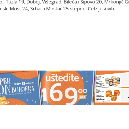
 i Tuzla 19, Doboj, Višegrad, Bileća i Šipovo 20, Mrkonjić G
Sanski Most 24, Srbac i Mostar 25 stepeni Celzijusovih.
ovaj otpad iz kuhinje
Maline bez ledenih grudvi: Trik z
ema više CRNIH MRLJA
pravilno zamrzavanje
, ne truli uopšte