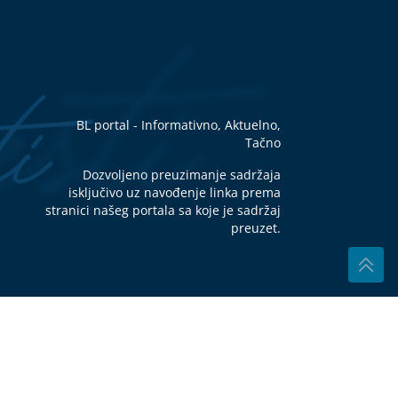
,
aži
u u