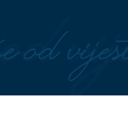
a iz prirode: Grejp
(VIDEO)
"On šeta golog stomaka
m i donosi brojne
dok ona NE MOŽE DA DIŠE"
risti
Buknula žestoka rasprava na
snimak muslimanskog para na pl
 hurmašice koje
(VIDEO, FOTO) KOLAPS
na ulaz
 domaće kuhinje:
Banjaluku: Epske gužve traju