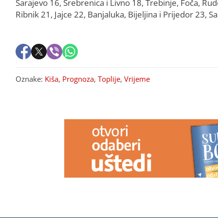
Sarajevo 16, Srebrenica i Livno 18, Trebinje, Foča, Rudo
Ribnik 21, Jajce 22, Banjaluka, Bijeljina i Prijedor 23, 
Oznake:
Kiša
,
Prognoza
,
Toplije
,
Vrijeme
PREPORUKA ZA VAS
"JEŽIM SE OD TOGA"
Ana
Pospite samo 
Radulović bez dlake na jeziku o
po zemlji: N
pjevaču koji je ostavio ženu i djecu
NA PARADAJZU