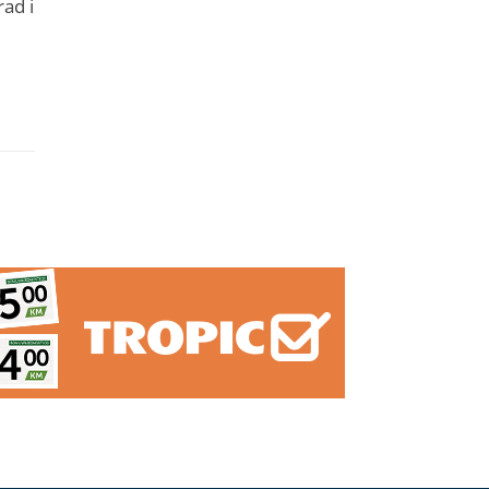
rad i
a