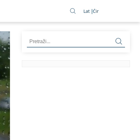
Lat
Ćir