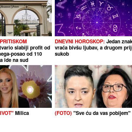
PRITISKOM
DNEVNI HOROSKOP:
Jedan zna
ario slabiji profit od
vraća bivšu ljubav, a drugom prij
mega-posao od 110
sukob
ra ide na sud
IVOT"
Milica
(FOTO)
"Sve ću da vas pobijem"
 put o partneru, sinu
Isplivala hit prepiska Verice i Mar
ratku na scenu
Šerifović, mali Mario u centru
pažnje