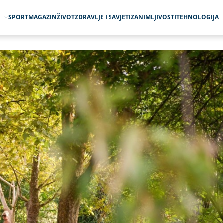
O
SPORT
MAGAZIN
ŽIVOT
ZDRAVLJE I SAVJETI
ZANIMLJIVOSTI
TEHNOLOGIJA