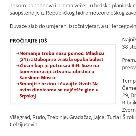
Tokom popodneva i prema večeri u brdsko-planinskim k
saopšteno je iz Republičkog hidrometeorološkog zavo
Duvaće slab do umjeren, istočni vjetar, a u Hercegovin
Najni
PROČITAJTE JOŠ
38 ste
Nemanja treba našu pomoć: Mladiću
(21) iz Doboja se vratila opaka bolest
Prema
Zločin koji je potresao BiH: Suze na
preov
komemoraciji žrtvama ubistva u
Sanskom Mostu
Tempe
Smanjite brzinu i čuvajte život: Na
Čemer
ovim dionicama se najčešće gine u
29, Dr
Srpskoj
Ribnik
Zvorni
Višegrad, Rudo, Trebinje, Gradačac, Jajce, Tuzla i Širok
Celzijusovih.