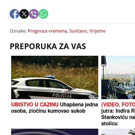
Oznake:
Prognoza vremena
,
Sunčano
,
Vrijeme
PREPORUKA ZA VAS
UBISTVO U CAZINU
Uhapšena jedna
(VIDEO, FOTO
osoba, zločinu kumovao sukob
jutra: Indira 
Stankoviću na
stolicu