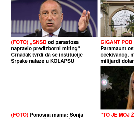
(FOTO) „SNSD
od parastosa
GIGANT POD 
napravio predizborni miting“
Paramaunt ostv
Crnadak tvrdi da se institucije
očekivanog, 
Srpske nalaze u KOLAPSU
milijardi dola
(FOTO)
Ponosna mama: Sonja
"TO JE MOJ Ž
Vuksanović UŽIVA SA KĆERKAMA
Todorović prvi
NA MORU, oko njih idiličan prizor
Bogdanu i pov