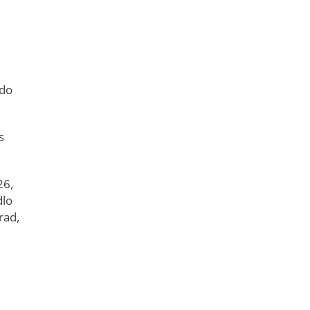
 do
s
26,
dlo
rad,