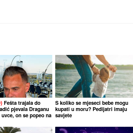
)
Fešta trajala do
S koliko se mjeseci bebe mogu
Radić pjevala Draganu
kupati u moru? Pedijatri imaju
 uvce, on se popeo na
savjete