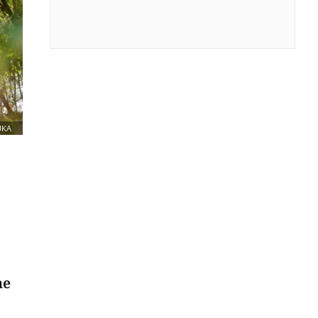
UKA
ne