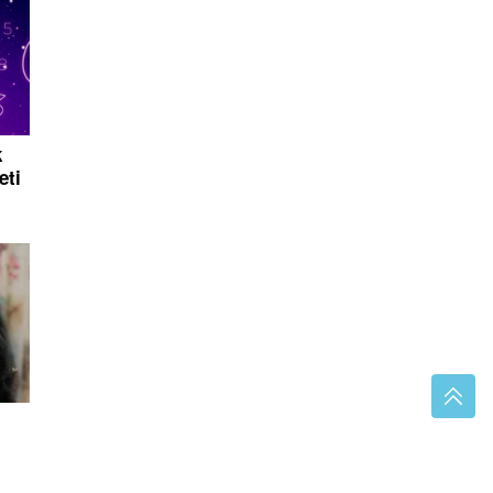
k
eti
ije