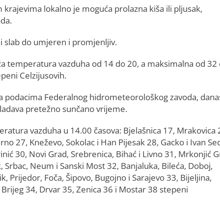
rajevima lokalno je moguća prolazna kiša ili pljusak,
da.
i slab do umjeren i promjenljiv.
ža temperatura vazduha od 14 do 20, a maksimalna od 32
peni Celzijusovih.
 podacima Federalnog hidrometeorološkog zavoda, dana
ladava pretežno sunčano vrijeme.
ratura vazduha u 14.00 časova: Bjelašnica 17, Mrakovica 
no 27, Kneževo, Sokolac i Han Pijesak 28, Gacko i Ivan Se
inić 30, Novi Grad, Srebrenica, Bihać i Livno 31, Mrkonjić G
, Srbac, Neum i Sanski Most 32, Banjaluka, Bileća, Doboj,
k, Prijedor, Foča, Šipovo, Bugojno i Sarajevo 33, Bijeljina,
i Brijeg 34, Drvar 35, Zenica 36 i Mostar 38 stepeni