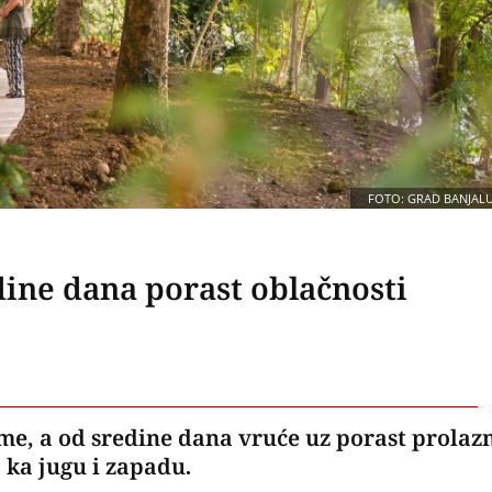
FOTO: GRAD BANJAL
dine dana porast oblačnosti
eme, a od sredine dana vruće uz porast prolaz
 ka jugu i zapadu.