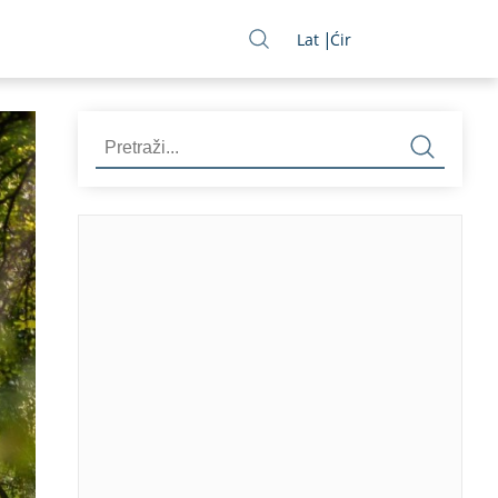
Lat
Ćir