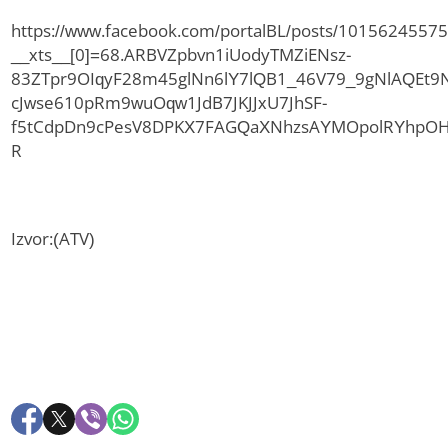
https://www.facebook.com/portalBL/posts/1015624557
__xts__[0]=68.ARBVZpbvn1iUodyTMZiENsz-
83ZTpr9OIqyF28m45glNn6lY7lQB1_46V79_9gNlAQEt
cJwse610pRm9wuOqw1JdB7JKJJxU7JhSF-
f5tCdpDn9cPesV8DPKX7FAGQaXNhzsAYMOpolRYhpOHi
R
Izvor:(ATV)