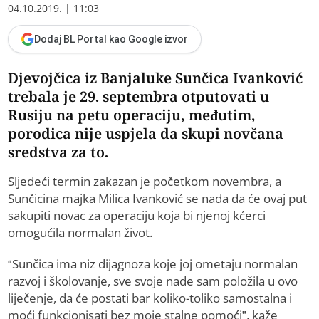
04.10.2019. | 11:03
Dodaj BL Portal kao Google izvor
Djevojčica iz Banjaluke Sunčica Ivanković
trebala je 29. septembra otputovati u
Rusiju na petu operaciju, međutim,
porodica nije uspjela da skupi novčana
sredstva za to.
Sljedeći termin zakazan je početkom novembra, a
Sunčicina majka Milica Ivanković se nada da će ovaj put
sakupiti novac za operaciju koja bi njenoj kćerci
omogućila normalan život.
“Sunčica ima niz dijagnoza koje joj ometaju normalan
razvoj i školovanje, sve svoje nade sam položila u ovo
liječenje, da će postati bar koliko-toliko samostalna i
moći funkcionisati bez moje stalne pomoći”, kaže