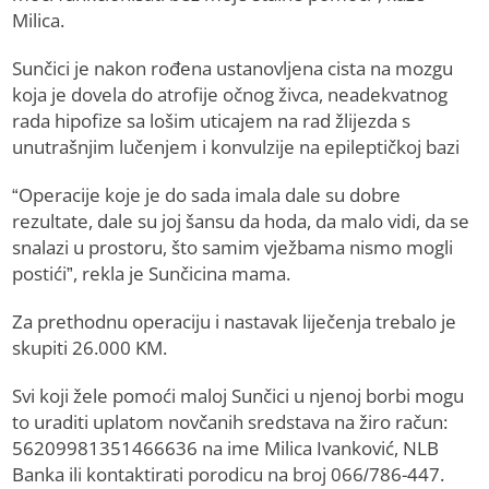
Milica.
Sunčici je nakon rođena ustanovljena cista na mozgu
koja je dovela do atrofije očnog živca, neadekvatnog
rada hipofize sa lošim uticajem na rad žlijezda s
unutrašnjim lučenjem i konvulzije na epileptičkoj bazi
“Operacije koje je do sada imala dale su dobre
rezultate, dale su joj šansu da hoda, da malo vidi, da se
snalazi u prostoru, što samim vježbama nismo mogli
postići”, rekla je Sunčicina mama.
Za prethodnu operaciju i nastavak liječenja trebalo je
skupiti 26.000 KM.
Svi koji žele pomoći maloj Sunčici u njenoj borbi mogu
to uraditi uplatom novčanih sredstava na žiro račun:
56209981351466636 na ime Milica Ivanković, NLB
Banka ili kontaktirati porodicu na broj 066/786-447.