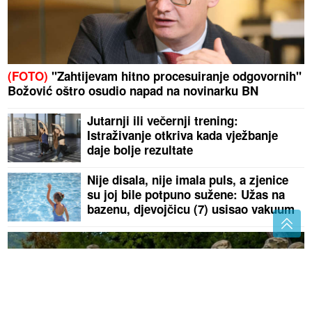
(FOTO)
"Zahtijevam hitno procesuiranje odgovornih"
Božović oštro osudio napad na novinarku BN
Jutarnji ili večernji trening:
Istraživanje otkriva kada vježbanje
daje bolje rezultate
Nije disala, nije imala puls, a zjenice
su joj bile potpuno sužene: Užas na
bazenu, djevojčicu (7) usisao vakuum