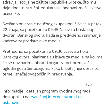
zdravlja i socijalne zaštite Republike Srpske, što mu
daje dodatni stručni, edukativni i bodovni značaj za sve
učesnike.
Svečano otvaranje naučnog skupa upriličiće se u petak,
22. maja, sa početkom u 09.45 časova u Kristalnoj
dvorani Banskog dvora, kada je predviđeno i snimanje
kadrova za predstavnike medija.
Prethodno, sa početkom u 09.30 časova u holu
Banskog dvora, planirane su izjave za medije na kojima
će se novinarima obratiti organizatori, predavači i
ugledni gosti Simpozijuma kako bi detaljnije obrazložili
teme i značaj ovogodišnjih predavanja.
Sve
informacije i detaljan program dvodnevnog rada
dostupni su na
zvaničnoj internet stranici ove
ustanove
.