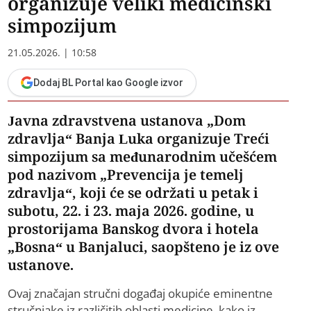
organizuje veliki medicinski
simpozijum
21.05.2026. | 10:58
Dodaj BL Portal kao Google izvor
Javna zdravstvena ustanova „Dom
zdravlja“ Banja Luka organizuje Treći
simpozijum sa međunarodnim učešćem
pod nazivom „Prevencija je temelj
zdravlja“, koji će se održati u petak i
subotu, 22. i 23. maja 2026. godine, u
prostorijama Banskog dvora i hotela
„Bosna“ u Banjaluci, saopšteno je iz ove
ustanove.
Ovaj značajan stručni događaj okupiće eminentne
stručnjake iz različitih oblasti medicine, kako iz