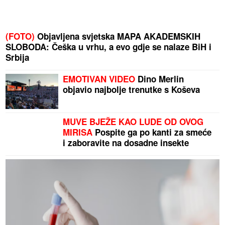
(FOTO)
Objavljena svjetska MAPA AKADEMSKIH
SLOBODA: Češka u vrhu, a evo gdje se nalaze BiH i
Srbija
EMOTIVAN VIDEO
Dino Merlin
objavio najbolje trenutke s Koševa
MUVE BJEŽE KAO LUDE OD OVOG
MIRISA
Pospite ga po kanti za smeće
i zaboravite na dosadne insekte