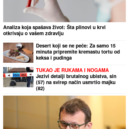
Analiza koja spašava život: Šta plinovi u krvi
otkrivaju o vašem zdravlju
Desert koji se ne peče: Za samo 15
minuta pripremite kremastu tortu od
keksa i pudinga
TUKAO JE RUKAMA I NOGAMA
Jezivi detalji brutalnog ubistva, sin
(57) na svirep način usmrtio majku
(82)