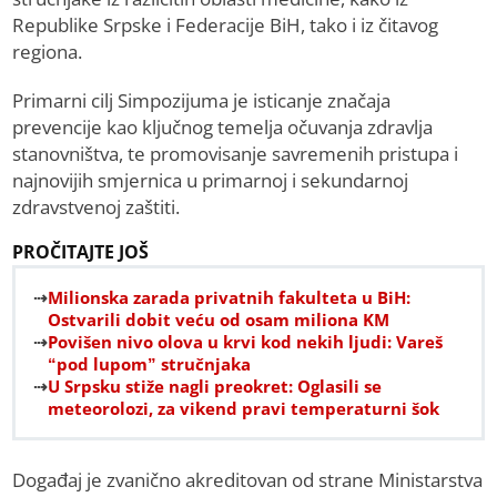
Republike Srpske i Federacije BiH, tako i iz čitavog
regiona.
Primarni cilj Simpozijuma je isticanje značaja
prevencije kao ključnog temelja očuvanja zdravlja
stanovništva, te promovisanje savremenih pristupa i
najnovijih smjernica u primarnoj i sekundarnoj
zdravstvenoj zaštiti.
PROČITAJTE JOŠ
Milionska zarada privatnih fakulteta u BiH:
Ostvarili dobit veću od osam miliona KM
Povišen nivo olova u krvi kod nekih ljudi: Vareš
“pod lupom” stručnjaka
U Srpsku stiže nagli preokret: Oglasili se
meteorolozi, za vikend pravi temperaturni šok
Događaj je zvanično akreditovan od strane Ministarstva