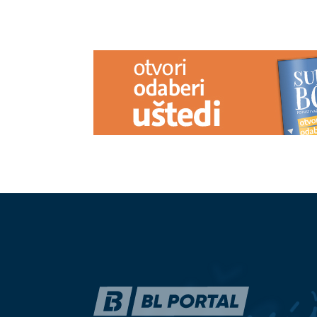
PREPORUKA ZA VAS
Čvrsta namjera ili PREDIZBORNI
Kolaps u Banj
trik: Može li Srpska uticati na
ključnim ras
PONIŠTAVANJE nametnutih odluka
RADE
OHR