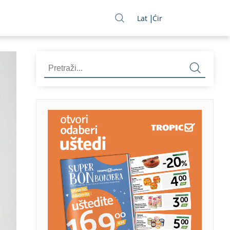
Lat
Ćir