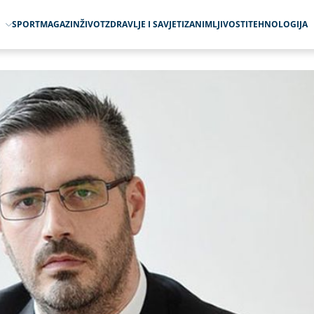
O
SPORT
MAGAZIN
ŽIVOT
ZDRAVLJE I SAVJETI
ZANIMLJIVOSTI
TEHNOLOGIJA