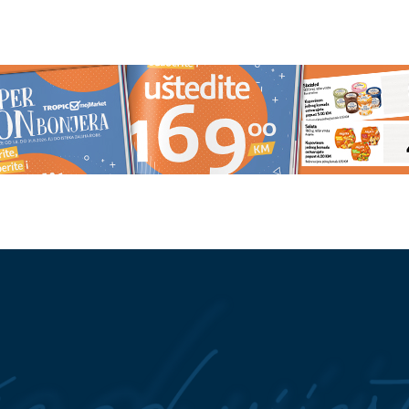
aluci: Semafori na
Želite Čolu na vjenčanju? Otkriv
krsnicama ponovo NE
koliko košta minuta pjevanja