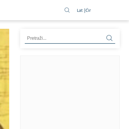
Lat
Ćir