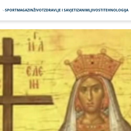
O
SPORT
MAGAZIN
ŽIVOT
ZDRAVLJE I SAVJETI
ZANIMLJIVOSTI
TEHNOLOGIJA