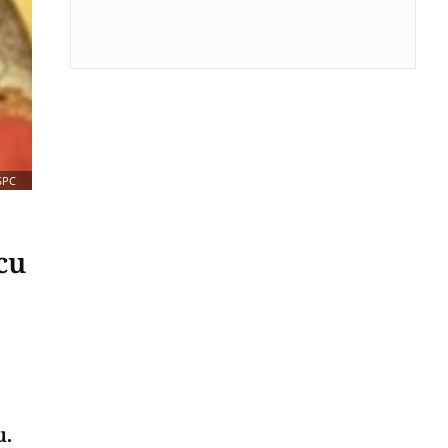
SPC
cu
u.