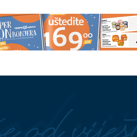
detalj posebno
"ZATO JE I BIVŠI"
Jovana Jerem
: Amidžićeva žena
se uskoro udaje za Tigra, a ovo j
la PRIZOR IZ DOMA,
pravi razlog zašto se razvela od
 kćerka u fokusu
prvog muža