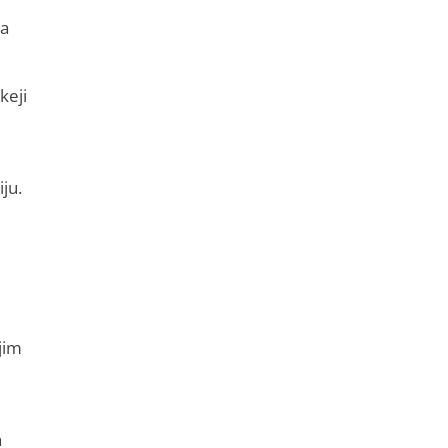
ma
keji
ju.
jim
h