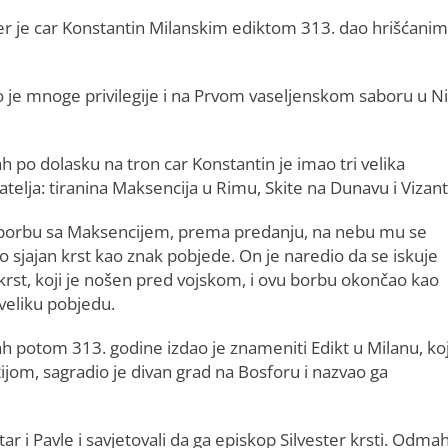
, jer je car Konstantin Milanskim ediktom 313. dao hrišćani
ao je mnoge privilegije i na Prvom vaseljenskom saboru u Ni
 po dolasku na tron car Konstantin je imao tri velika
atelja: tiranina Maksencija u Rimu, Skite na Dunavu i Vizanti
borbu sa Maksencijem, prema predanju, na nebu mu se
o sjajan krst kao znak pobjede. On je naredio da se iskuje
 krst, koji je nošen pred vojskom, i ovu borbu okončao kao
veliku pobjedu.
 potom 313. godine izdao je znameniti Edikt u Milanu, ko
ijom, sagradio je divan grad na Bosforu i nazvao ga
tar i Pavle i savjetovali da ga episkop Silvester krsti. Odma