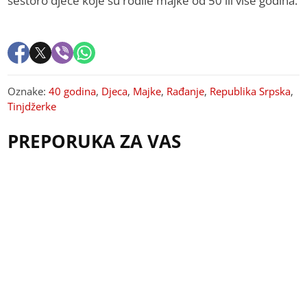
šestoro djece koje su rodile majke od 50 ili više godina.
Oznake:
40 godina
,
Djeca
,
Majke
,
Rađanje
,
Republika Srpska
,
Tinjdžerke
PREPORUKA ZA VAS