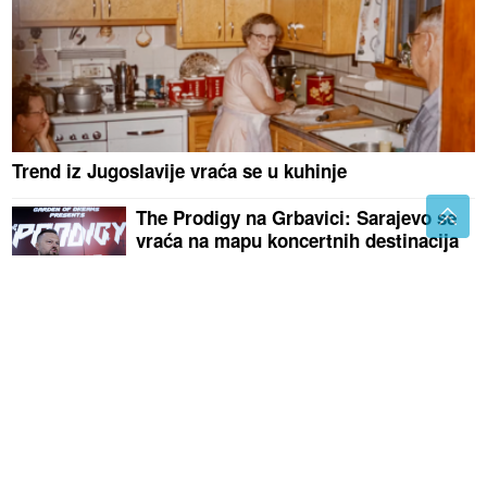
Trend iz Jugoslavije vraća se u kuhinje
The Prodigy na Grbavici: Sarajevo se
vraća na mapu koncertnih destinacija
(VIDEO)
Jeziv prizor iz dječje sobe:
Vladica izvadio OGROMNO
GNIJEZDO STRŠLJENOVA puno larvi