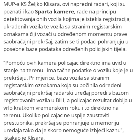
MUP-a KS Željko Klisara, ovi napredni radari, koji su
poznati i kao
Sparta kamere
, rade na principu
detektovanja onih vozila kojima je istekla registracija,
ukradenih vozila te vozila sa stranim registarskim
oznakama čiji vozači u određenom momentu prave
saobraćajni prekršaj, zatim se ti podaci pohranjuju u
posebne baze podataka određenih policijskih tijela.
“Pomoću ovih kamera policajac direktno ima uvid u
stanje na terenu i ima tačne podatke o vozilu koje je u
prekršaju. Primjerice, bazu vozila sa stranim
registarskim oznakama koja su počinila određeni
saobraćajni prekršaj radarski uređaj poredi s bazom
registrovanih vozila u BiH, a policajac rezultat dobija u
vrlo kratkom vremenskom roku i to direktno na
terenu. Ukoliko policajac ne uspije zaustaviti
prestupnika, prekršaj se pohranjuje u memoriju
uređaja tako da je skoro nemoguće izbjeći kaznu”,
istakao je Klisara.