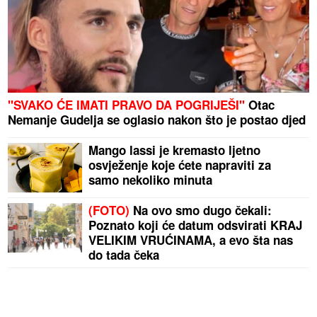
"SVAKO ĆE IMATI PRAVO DA POGRIJEŠI"
Otac
Nemanje Gudelja se oglasio nakon što je postao djed
Mango lassi je kremasto ljetno
osvježenje koje ćete napraviti za
samo nekoliko minuta
(FOTO)
Na ovo smo dugo čekali:
Poznato koji će datum odsvirati KRAJ
VELIKIM VRUĆINAMA, a evo šta nas
do tada čeka