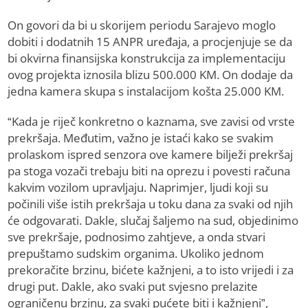
On govori da bi u skorijem periodu Sarajevo moglo
dobiti i dodatnih 15 ANPR uređaja, a procjenjuje se da
bi okvirna finansijska konstrukcija za implementaciju
ovog projekta iznosila blizu 500.000 KM. On dodaje da
jedna kamera skupa s instalacijom košta 25.000 KM.
“Kada je riječ konkretno o kaznama, sve zavisi od vrste
prekršaja. Međutim, važno je istaći kako se svakim
prolaskom ispred senzora ove kamere bilježi prekršaj
pa stoga vozači trebaju biti na oprezu i povesti računa
kakvim vozilom upravljaju. Naprimjer, ljudi koji su
počinili više istih prekršaja u toku dana za svaki od njih
će odgovarati. Dakle, slučaj šaljemo na sud, objedinimo
sve prekršaje, podnosimo zahtjeve, a onda stvari
prepuštamo sudskim organima. Ukoliko jednom
prekoračite brzinu, bićete kažnjeni, a to isto vrijedi i za
drugi put. Dakle, ako svaki put svjesno prelazite
ograničenu brzinu, za svaki pućete biti i kažnjeni”,