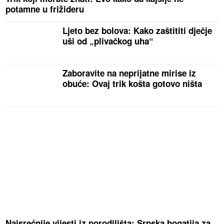
potamne u frižideru
Ljeto bez bolova: Kako zaštititi dječje
uši od „plivačkog uha“
Zaboravite na neprijatne mirise iz
obuće: Ovaj trik košta gotovo ništa
Najsrećnije vijesti iz porodilišta: Srpska bogatija za