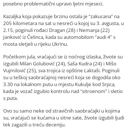
posebno problematični upravo ljetni mjeseci.
Kazaljka koja pokazuje brzinu ostala je “zakucana” na
205 kilometara na sat u nesreći u kojoj su 3. avgusta, u
2.15, poginuli rođaci Dragan (28) i Nemanja (22)
Janković iz Čelinca, kada su automobilom “audi 4” s
mosta sletjeli u rijeku Ukrinu.
Početkom jula, vraćajući se iz noćnog izlaska, živote su
izgubili Milan Golubović (24), Saša Kudra (24) i Mišo
Vujmilović (25), sva trojica iz opštine Laktaši. Poginuli
su u teškoj saobraćajnoj nesreći koja se dogodila oko
3.30 na lokalnom putu u mjestu Kukulje kod Srpca,
kada je vozač izgubio kontrolu nad “sitroenom” i sletio
s puta.
Ovo su samo neke od stravičnih saobraćajki u kojima
su, vraćajući se kućama u sitne sate, živote izgubili ljudi
tek zagazili u treću deceniju.