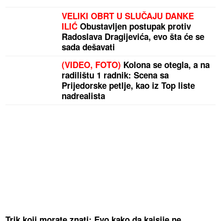
VELIKI OBRT U SLUČAJU DANKE
ILIĆ
Obustavljen postupak protiv
Radoslava Dragijevića, evo šta će se
sada dešavati
(VIDEO, FOTO)
Kolona se otegla, a na
radilištu 1 radnik: Scena sa
Prijedorske petlje, kao iz Top liste
nadrealista
Trik koji morate znati: Evo kako da kajsije ne