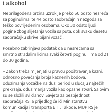
i alkohol
Neprilagođena brzina uzrok je preko 50 odsto nesreća
sa poginulima, te 44 odsto saobraćajnih nezgoda sa
teško povrijeđenim osobama. Oko 30 odsto ljudi
pogine zbog slijetanja vozila sa puta, dok svaku desetu
saobraćajku skrive pijani vozači.
Posebno zabrinjava podatak da u nesrećama sa
smrtno stradalim licima svaki četvrti poginuli ima od 21
do 30 godina.
– Zakon treba mijenjati u pravcu pooštravanja kazni,
odnosno povećanja broja kaznenih bodova,
oduzimanja vozačke na duži period u slučaju najtežih
prekršaja, oduzimanja vozila kao opasne stvari. Sa ovim
su se složili svi članovi Savjeta za bezbjednost
saobraćaja RS, a prijedlog će ići Ministarstvu
komunikacija i transporta BiH. Takođe, MUP RS je