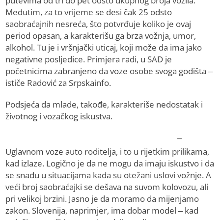
putevima od tri do pet odsto ukupnog broja vozila.
Međutim, za to vrijeme se desi čak 25 odsto
saobraćajnih nesreća, što potvrđuje koliko je ovaj
period opasan, a karakterišu ga brza vožnja, umor,
alkohol. Tu je i vršnjački uticaj, koji može da ima jako
negativne posljedice. Primjera radi, u SAD je
početnicima zabranjeno da voze osobe svoga godišta –
ističe Radović za Srpskainfo.
Podsjeća da mlade, takođe, karakteriše nedostatak i
životnog i vozačkog iskustva.
–
Uglavnom voze auto roditelja, i to u rijetkim prilikama,
kad izlaze. Logično je da ne mogu da imaju iskustvo i da
se snađu u situacijama kada su otežani uslovi vožnje. A
veći broj saobraćajki se dešava na suvom kolovozu, ali
pri velikoj brzini. Jasno je da moramo da mijenjamo
zakon. Slovenija, naprimjer, ima dobar model – kad