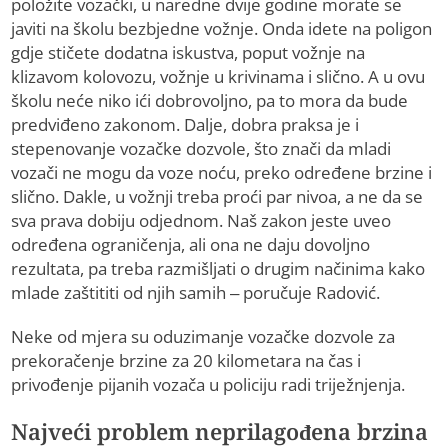
položite vozački, u naredne dvije godine morate se
javiti na školu bezbjedne vožnje. Onda idete na poligon
gdje stičete dodatna iskustva, poput vožnje na
klizavom kolovozu, vožnje u krivinama i slično. A u ovu
školu neće niko ići dobrovoljno, pa to mora da bude
predviđeno zakonom. Dalje, dobra praksa je i
stepenovanje vozačke dozvole, što znači da mladi
vozači ne mogu da voze noću, preko određene brzine i
slično. Dakle, u vožnji treba proći par nivoa, a ne da se
sva prava dobiju odjednom. Naš zakon jeste uveo
određena ograničenja, ali ona ne daju dovoljno
rezultata, pa treba razmišljati o drugim načinima kako
mlade zaštititi od njih samih – poručuje Radović.
Neke od mjera su oduzimanje vozačke dozvole za
prekoračenje brzine za 20 kilometara na čas i
privođenje pijanih vozača u policiju radi triježnjenja.
Najveći problem neprilagođena brzina