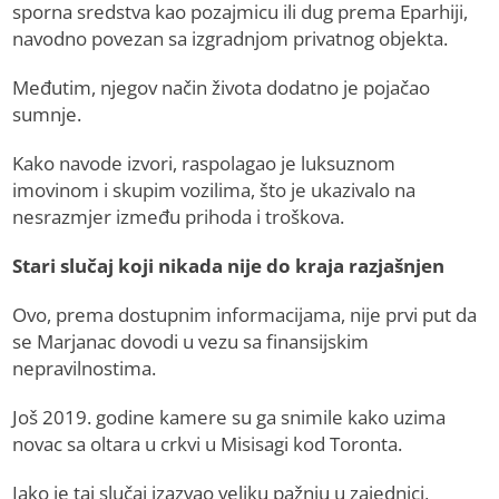
sporna sredstva kao pozajmicu ili dug prema Eparhiji,
navodno povezan sa izgradnjom privatnog objekta.
Međutim, njegov način života dodatno je pojačao
sumnje.
Kako navode izvori, raspolagao je luksuznom
imovinom i skupim vozilima, što je ukazivalo na
nesrazmjer između prihoda i troškova.
Stari slučaj koji nikada nije do kraja razjašnjen
Ovo, prema dostupnim informacijama, nije prvi put da
se Marjanac dovodi u vezu sa finansijskim
nepravilnostima.
Još 2019. godine kamere su ga snimile kako uzima
novac sa oltara u crkvi u Misisagi kod Toronta.
Iako je taj slučaj izazvao veliku pažnju u zajednici,