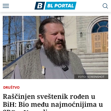
FOTO: SCREENSHOT
DRUŠTVO
Raščinjen sveštenik rođen u
BiH: Bio među najmoćnijima u