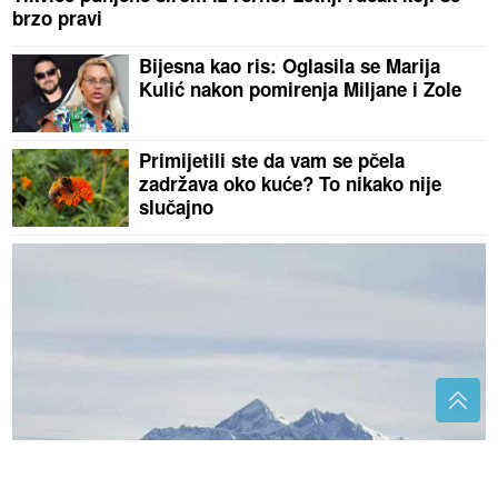
brzo pravi
Bijesna kao ris: Oglasila se Marija
Kulić nakon pomirenja Miljane i Zole
Primijetili ste da vam se pčela
zadržava oko kuće? To nikako nije
slučajno
ZAMRZNUT NA 8.500 METARA VEĆ TRI DECENIJE