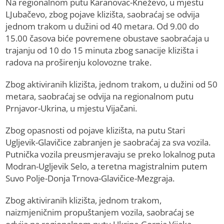
Na regionalnom putu Karanovac-Kneževo, u mjestu
LJubačevo, zbog pojave klizišta, saobraćaj se odvija
jednom trakom u dužini od 40 metara. Od 9.00 do
15.00 časova biće povremene obustave saobraćaja u
trajanju od 10 do 15 minuta zbog sanacije klizišta i
radova na proširenju kolovozne trake.
Zbog aktiviranih klizišta, jednom trakom, u dužini od 50
metara, saobraćaj se odvija na regionalnom putu
Prnjavor-Ukrina, u mjestu Vijačani.
Zbog opasnosti od pojave klizišta, na putu Stari
Ugljevik-Glavičice zabranjen je saobraćaj za sva vozila.
Putnička vozila preusmjeravaju se preko lokalnog puta
Modran-Ugljevik Selo, a teretna magistralnim putem
Suvo Polje-Donja Trnova-Glavičice-Mezgraja.
Zbog aktiviranih klizišta, jednom trakom,
naizmjeničnim propuštanjem vozila, saobraćaj se