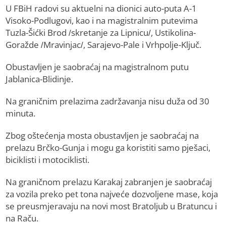
U FBiH radovi su aktuelni na dionici auto-puta A-1
Visoko-Podlugovi, kao i na magistralnim putevima
Tuzla-Šićki Brod /skretanje za Lipnicu/, Ustikolina-
Goražde /Mravinjac/, Sarajevo-Pale i Vrhpolje-Ključ.
Obustavljen je saobraćaj na magistralnom putu
Jablanica-Blidinje.
Na graničnim prelazima zadržavanja nisu duža od 30
minuta.
Zbog oštećenja mosta obustavljen je saobraćaj na
prelazu Brčko-Gunja i mogu ga koristiti samo pješaci,
biciklisti i motociklisti.
Na graničnom prelazu Karakaj zabranjen je saobraćaj
za vozila preko pet tona najveće dozvoljene mase, koja
se preusmjeravaju na novi most Bratoljub u Bratuncu i
na Raču.