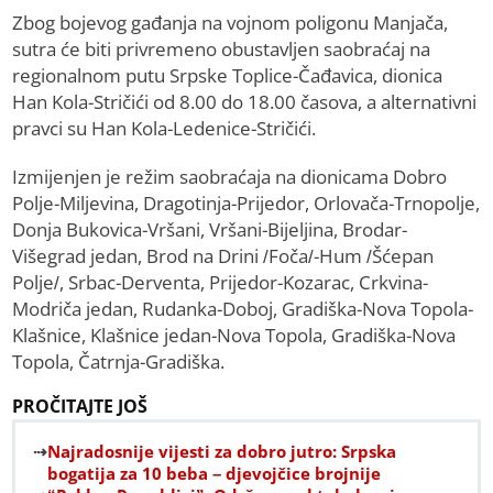
Zbog bojevog gađanja na vojnom poligonu Manjača,
sutra će biti privremeno obustavljen saobraćaj na
regionalnom putu Srpske Toplice-Čađavica, dionica
Han Kola-Stričići od 8.00 do 18.00 časova, a alternativni
pravci su Han Kola-Ledenice-Stričići.
Izmijenjen je režim saobraćaja na dionicama Dobro
Polje-Miljevina, Dragotinja-Prijedor, Orlovača-Trnopolje,
Donja Bukovica-Vršani, Vršani-Bijeljina, Brodar-
Višegrad jedan, Brod na Drini /Foča/-Hum /Šćepan
Polje/, Srbac-Derventa, Prijedor-Kozarac, Crkvina-
Modriča jedan, Rudanka-Doboj, Gradiška-Nova Topola-
Klašnice, Klašnice jedan-Nova Topola, Gradiška-Nova
Topola, Čatrnja-Gradiška.
PROČITAJTE JOŠ
Najradosnije vijesti za dobro jutro: Srpska
bogatija za 10 beba – djevojčice brojnije