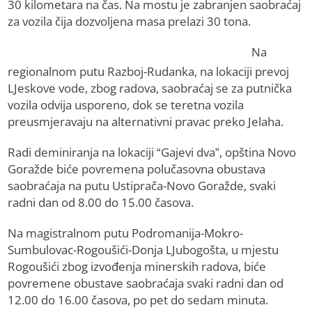
30 kilometara na čas. Na mostu je zabranjen saobraćaj
za vozila čija dozvoljena masa prelazi 30 tona.
Na
regionalnom putu Razboj-Rudanka, na lokaciji prevoj
LJeskove vode, zbog radova, saobraćaj se za putnička
vozila odvija usporeno, dok se teretna vozila
preusmjeravaju na alternativni pravac preko Jelaha.
Radi deminiranja na lokaciji “Gajevi dva”, opština Novo
Goražde biće povremena polučasovna obustava
saobraćaja na putu Ustiprača-Novo Goražde, svaki
radni dan od 8.00 do 15.00 časova.
Na magistralnom putu Podromanija-Mokro-
Sumbulovac-Rogoušići-Donja LJubogošta, u mjestu
Rogoušići zbog izvođenja minerskih radova, biće
povremene obustave saobraćaja svaki radni dan od
12.00 do 16.00 časova, po pet do sedam minuta.