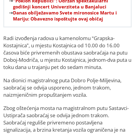
“Poklon Republici”: Održan spektakularni
godišnji koncert Univerziteta u Banjaluci
Danas obilježavamo Svete mironosice Martu i
Mariju: Obavezno ispoštujte ovaj običaj
Radi izvođenja radova u kamenolomu “Grapska-
Kostajnica”, u mjestu Kostajnica od 10.00 do 16.00
časova biće privremenih obustava saobraćaja na putu
Doboj-Modriča, u mjestu Kostajnica, jednom-dva puta u
toku dana u trajanju pet do sedam minuta.
Na dionici magistralnog puta Dobro Polje-Miljevina,
saobraćaj se odvija usporeno, jednom trakom,
naizmjeničnim propuštanjem vozila.
Zbog oštećenja mosta na magistralnom putu Sastavci-
Ustiprača saobraćaj se odvija jednom trakom.
Saobraćaj reguliše privremeno postavljena
signalizacija, a brzina kretanja vozila ograničena je na