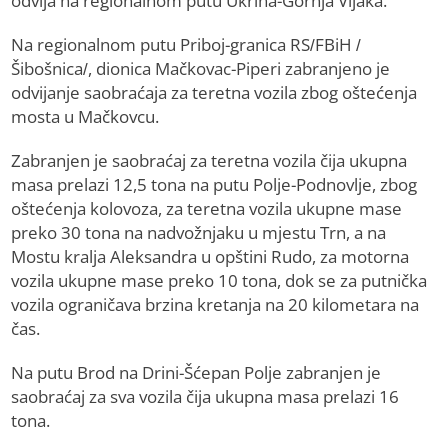
odvija na regionalnom putu Ukrina-Gornja Vijaka.
Na regionalnom putu Priboj-granica RS/FBiH /
Šibošnica/, dionica Mačkovac-Piperi zabranjeno je
odvijanje saobraćaja za teretna vozila zbog oštećenja
mosta u Mačkovcu.
Zabranjen je saobraćaj za teretna vozila čija ukupna
masa prelazi 12,5 tona na putu Polje-Podnovlje, zbog
oštećenja kolovoza, za teretna vozila ukupne mase
preko 30 tona na nadvožnjaku u mjestu Trn, a na
Mostu kralja Aleksandra u opštini Rudo, za motorna
vozila ukupne mase preko 10 tona, dok se za putnička
vozila ograničava brzina kretanja na 20 kilometara na
čas.
Na putu Brod na Drini-Šćepan Polje zabranjen je
saobraćaj za sva vozila čija ukupna masa prelazi 16
tona.