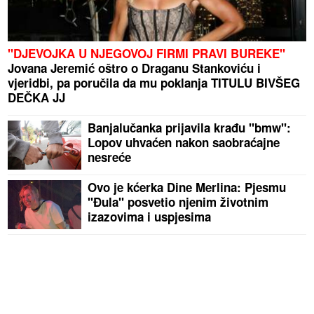
"DJEVOJKA U NJEGOVOJ FIRMI PRAVI BUREKE"
Jovana Jeremić oštro o Draganu Stankoviću i
vjeridbi, pa poručila da mu poklanja TITULU BIVŠEG
DEČKA JJ
Banjalučanka prijavila krađu "bmw":
Lopov uhvaćen nakon saobraćajne
nesreće
Ovo je kćerka Dine Merlina: Pjesmu
"Đula" posvetio njenim životnim
izazovima i uspjesima