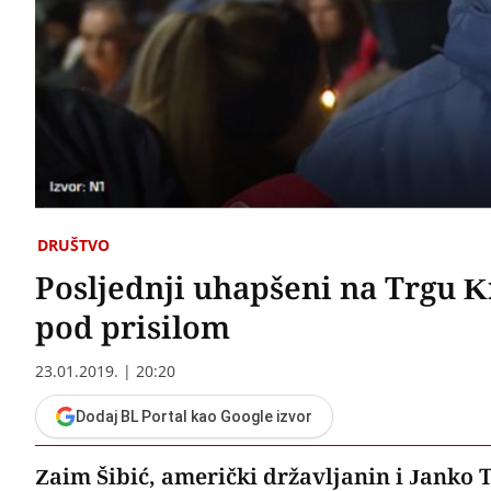
DRUŠTVO
Posljednji uhapšeni na Trgu Kr
pod prisilom
23.01.2019. | 20:20
Dodaj BL Portal kao Google izvor
Zaim Šibić, američki državljanin i Janko 