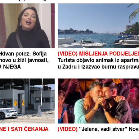
kivan potez: Sofija
(VIDEO) MIŠLJENJA PODIJELJE
novo u žiži javnosti,
Turista objavio snimak iz apart
OG NJEGA
u Zadru i izazvao burnu rasprav
NE I SATI ČEKANJA
(VIDEO)
"Jelena, vadi stvar" Nov
jetni špic naravio
Đoković napravio haos na konce