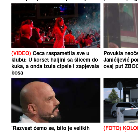
Guči
(VIDEO)
Ceca raspametila sve u
Povukla neoče
klubu: U korset haljini sa šlicem do
Janićijević po
kuka, a onda izula cipele i zapjevala
ovaj put ZB
bosa
'Razvest ćemo se, bilo je velikih
(FOTO) KOLO
kriza': Pjevač o supruzi s kojom je
NA VRUĆINI
L