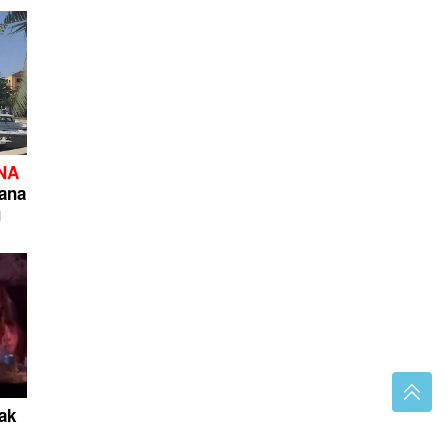
NA
mana
u
ak
rtu