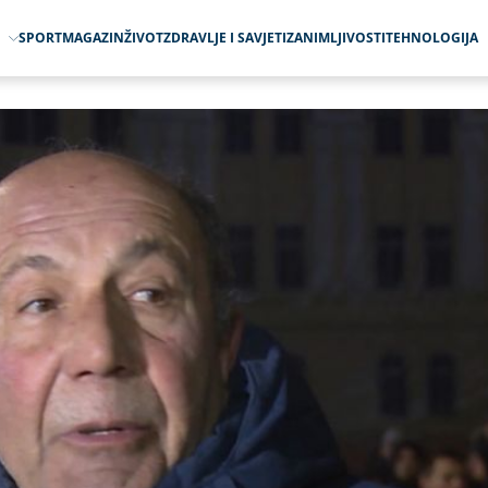
O
SPORT
MAGAZIN
ŽIVOT
ZDRAVLJE I SAVJETI
ZANIMLJIVOSTI
TEHNOLOGIJA