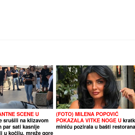
ANTNE SCENE U
(FOTO) MILENA POPOVIĆ
e srušili na klizavom
POKAZALA VITKE NOGE U
krat
h par sati kasnije
miniću pozirala u bašti restoran
i u kočiju, mreže gore