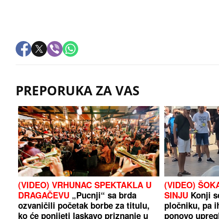
PREPORUKA ZA VAS
(VIDEO) VRHUNAC SPEKTAKLA U
(VIDEO) ŠOK
DRAGAČEVU
„Pucnji“ sa brda
SINJU
Konji s
ozvaničili početak borbe za titulu,
pločniku, pa i
ko će ponijeti laskavo priznanje u
ponovo upregl