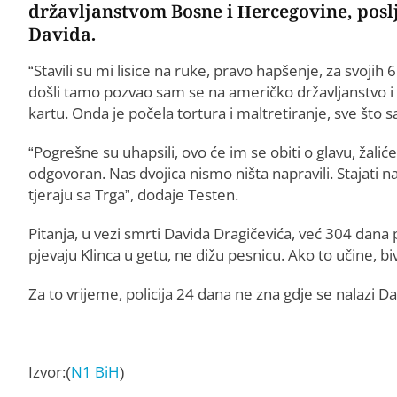
državljanstvom Bosne i Hercegovine, posl
Davida.
“Stavili su mi lisice na ruke, pravo hapšenje, za svoji
došli tamo pozvao sam se na američko državljanstvo i bi
kartu. Onda je počela tortura i maltretiranje, sve što sa
“Pogrešne su uhapsili, ovo će im se obiti o glavu, ža
odgovoran. Nas dvojica nismo ništa napravili. Stajati
tjeraju sa Trga”, dodaje Testen.
Pitanja, u vezi smrti Davida Dragičevića, već 304 dana 
pjevaju Klinca u getu, ne dižu pesnicu. Ako to učine, b
Za to vrijeme, policija 24 dana ne zna gdje se nalazi D
Izvor:(
N1 BiH
)