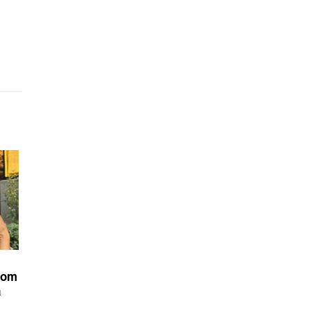
kom
a