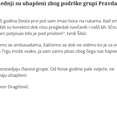
jednji su uhapšeni zbog podrške grupi Pravda
h 65 godina života prvi put sam imao lisice na rukama. Kad s
li su korektni dok nisu pregledali novčanik i našli bh. ličn
m potpisao bilo je pod prisilom”, tvrdi Šibić.
lićemo se ambasadama, žalićemo se dok ne vidimo ko je za o
 na Trgu može svako, ja sam samo pitao zbog čega nas hapse
postavljaju članovi grupe. Od Nove godine pale svijeće, ne
ivaju uhapšeni.
avor Dragičević.