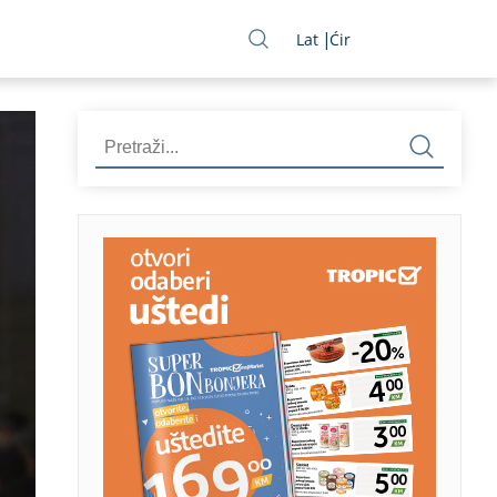
Lat
Ćir